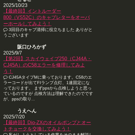
2025/10/23
【最終回】イントルーダー
800（VS52C）のキャブレターをオーバ
ーホールしてみよう！
3回目のキャブ清掃に役立ちました ありがと
うございます
阪口ひろかず
2025/9/7
【第2回】スカイウェイブ250（CJ44A・
CJ45A）のC58エラーを修理してみよ
う！
CJ45AタイプMに乗っております。C58のエ
ラーコードが出てFIランプ点灯、1速固定にな
っております。 まずppsから点検しようと思っ
ているのですが 点検方法は理解できたのでです
が、ppsの取り...
うえへん
2025/7/20
【最終回】Dio-ZXのオイルポンプとオー
トチョークを交換してみよう！
私がしようとしている作業をそのまま解説し