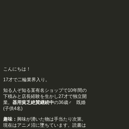
こんにちは！
17才で二輪業界入り。
知る人ぞ知る某有名ショップで10年間の
下積みと店長経験を生かし27才で独立開
業。
器用貧乏絶賛継続中
の36歳♂ 既婚
(子供4名)
趣味：
興味が湧いた物は手当たり次第。
現在はアニメ沼に墜ちています。読書は