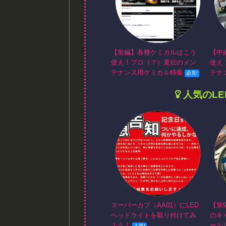
【前編】各種ケミカルはこう
【中
使え！プロ（？）直伝のメン
使え
テナンス用ケミカル特集
テナ
人気のL
スーパーカブ（AA01）にLED
【第
ヘッドライトを取り付けてみ
のキ
よう！
ール