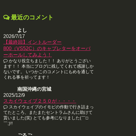
最近のコメント
よし
2026/7/17
【最終回】イントルーダー
800（VS52C）のキャブレターをオーバ
ーホールしてみよう！
かなり役立ちました！！ ありがとうござい
ます！！ 本当にブログに残してくれて感謝しか
ないです。 いつかこのコメントにもめを通して
くれる事を祈ってます！
南国沖縄の宮城
2025/12/9
スカイウェイブ２５０が・・・・
スカイウェイブのイモビの作動で行き詰まっ
てたところ、またまたセントラムさんに助けて
貰いました(笑) とても参考になりました(￣□
￣;)!!
ごるご