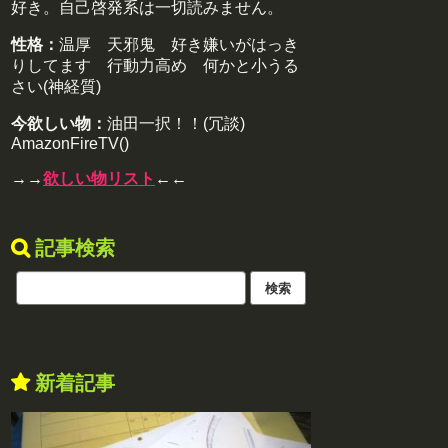
好き。自己啓発系は一切読みません。
性格：
温厚 天邪鬼 好き嫌いがはっき
りしてます 行動力高め 何かと小うる
さい(神経質)
今欲しい物：
油田一択！！(冗談)
AmazonFireTV()
→→
欲しい物リスト
←←
記事検索
新着記事