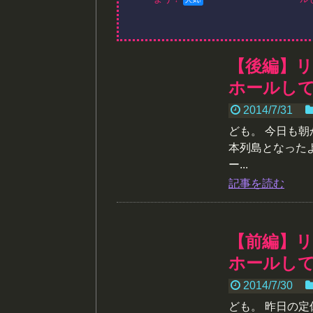
【後編】
ホールし
2014/7/31
ども。 今日も
本列島となった
ー...
記事を読む
【前編】
ホールし
2014/7/30
ども。 昨日の