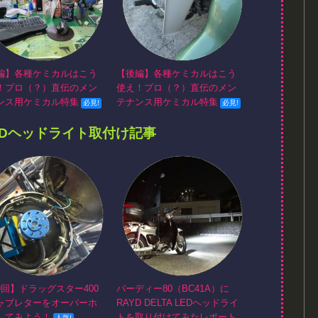
編】各種ケミカルはこう
【後編】各種ケミカルはこう
！プロ（？）直伝のメン
使え！プロ（？）直伝のメン
ンス用ケミカル特集
テナンス用ケミカル特集
EDヘッドライト取付け記事
9回】ドラッグスター400
バーディー80（BC41A）に
ャブレターをオーバーホ
RAYD DELTA LEDヘッドライ
してみよう！
トを取り付けてみたレポート