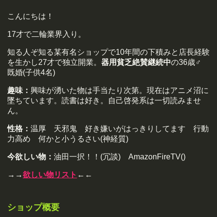
こんにちは！
17才で二輪業界入り。
知る人ぞ知る某有名ショップで10年間の下積みと店長経験
を生かし27才で独立開業。
器用貧乏絶賛継続中
の36歳♂
既婚(子供4名)
趣味：
興味が湧いた物は手当たり次第。現在はアニメ沼に
墜ちています。読書は好き。自己啓発系は一切読みませ
ん。
性格：
温厚 天邪鬼 好き嫌いがはっきりしてます 行動
力高め 何かと小うるさい(神経質)
今欲しい物：
油田一択！！(冗談) AmazonFireTV()
→→
欲しい物リスト
←←
ショップ概要