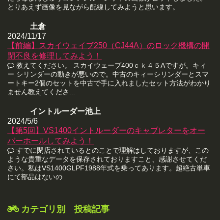
とりあえず画像を見ながら配線してみようと思います。
土倉
2024/11/17
【前編】スカイウェイブ250（CJ44A）のロック機構の開
閉不良を修理してみよう！
教えてください。 スカイウェーブ400ｃｋ４５Aですが。キィ
ー シリンダーの動きが悪いので。中古のキィーシリンダーとスマ
ートキー2個のセットを中古で手に入れましたセット方法がわかり
ません教えてくださ...
イントルーダー池上
2024/5/6
【第5回】VS1400イントルーダーのキャブレターをオー
バーホールしてみよう！
すでに閉店されているとのことで理解はしておりますが、この
ような貴重なデータを保存されておりますこと、感謝させてくだ
さい。私はVS1400GLPF1988年式を乗ってあります。超絶古単車
にて部品はないの...
カテゴリ別 投稿記事