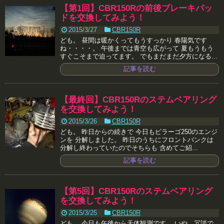
【第1回】CBR150Rの前後ブレーキパッ
ドを交換してみよう！
2015/3/27
CBR150R
ども。 昼間は暖かくってもうすっかり 春陽気です
ね・・・・。 午後までは青空も広がって 夏もうもう
すぐこそまで迫ってます。 でもまだまだ夕方になる...
記事を読む
【最終回】CBR150Rのステムベアリング
を交換してみよう！
2015/3/26
CBR150R
ども。 昨日からの続きで 今日もビラーゴ250のエンジ
ンを 分解しました。 昨日のうちにフロントバンクは
分解し終わっていたのでそちらも 含めてご紹...
記事を読む
【第5回】CBR150Rのステムベアリング
を交換してみよう！
2015/3/25
CBR150R
ども。 今日も午後から天体観測です。 いや、冗談で