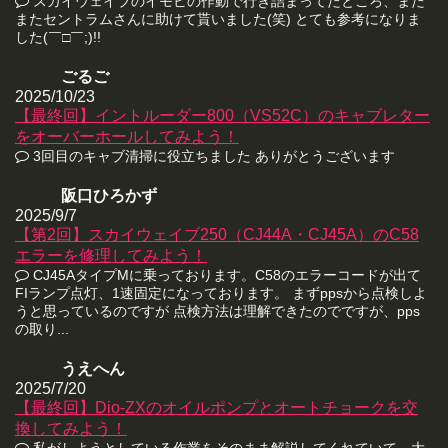
スカイウェイブのイモビの作動で行き詰まってたところ、また
またセントラムさんに助けて貰いました(笑) とても参考になりま
した(￣□￣;)!!
ごるご
2025/10/23
【最終回】イントルーダー800（VS52C）のキャブレター
をオーバーホールしてみよう！
3回目のキャブ清掃に役立ちました ありがとうございます
阪口ひろかず
2025/9/7
【第2回】スカイウェイブ250（CJ44A・CJ45A）のC58
エラーを修理してみよう！
CJ45AタイプMに乗っております。C58のエラーコードが出て
FIランプ点灯、1速固定になっております。 まずppsから点検しよ
うと思っているのですが 点検方法は理解できたのでですが、pps
の取り...
うえへん
2025/7/20
【最終回】Dio-ZXのオイルポンプとオートチョークを交
換してみよう！