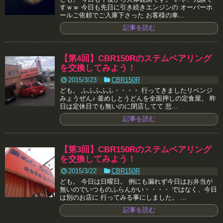
すｗｗ 今日も先日に引き続きエンジンの オーバーホ
ールご依頼でご入庫下さった お客様の車...
記事を読む
【第4回】CBR150Rのステムベアリング
を交換してみよう！
2015/3/23
CBR150R
ども。 ふふふふふ・・・・ 行ってきましたリベンジ
みょうぜん♪ 釜めしとうどんを全面押しの定食屋。 昨
日は定休日でも無いのに閉店してて 悲...
記事を読む
【第3回】CBR150Rのステムベアリング
を交換してみよう！
2015/3/22
CBR150R
ども。 今日は日曜日。 例にも漏れず今日はお弁当が
無いのでいつものふらんかい・・・・ ではなく、今日
は別のお店に 行ってみる事にしました。 ...
記事を読む