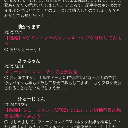
私がしようとしている作業をそのまま解説してくれていて、大
変ありがたく拝読いたしました。 ところで、記事中のホンダのオ
イルポンプはどこで、どのようにして購入したのでしょうか？そ
れがとても知りたい！ ...
助かります
2025/7/4
【後編】Vツインマグナのタンクキャップを修理してみよ
う！
ありがとーーう！
さっちゃん
2025/3/18
メリークリスマス。そして近況報告
お元気ですか。 ボルティーとCBでお世話になったものです。
今はバイクも車も手放して都会で暮らしてます。 もうブログ更新
されることはないんでしょうか。。
ひゅーじょん
2024/11/25
【前編】フュージョン（MF02）のエンジン始動不良の原
因を調べてみよう！
はじめまして。フュージョンのCDIコネクタ配線を検索してい
たら毒まんじゅうロシアンルーレットの画像がヒットしました。