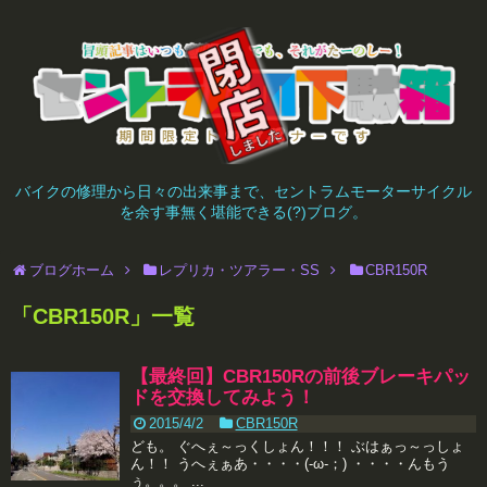
バイクの修理から日々の出来事まで、セントラムモーターサイクル
を余す事無く堪能できる(?)ブログ。
ブログホーム
レプリカ・ツアラー・SS
CBR150R
「
CBR150R
」
一覧
【最終回】CBR150Rの前後ブレーキパッ
ドを交換してみよう！
2015/4/2
CBR150R
ども。 ぐへぇ～っくしょん！！！ ぶはぁっ～っしょ
ん！！ うへぇぁあ・・・・(-ω-；) ・・・・んもう
ぅ。。。 ...