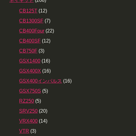
ネイキッド
(208)
CB125T
(12)
CB1300SF
(7)
CB400Four
(22)
CB400SF
(12)
CB750F
(3)
GSX1400
(16)
GSX400X
(16)
GSX400インパルス
(16)
GSX750S
(5)
RZ250
(5)
SRV250
(20)
VRX400
(14)
VTR
(3)