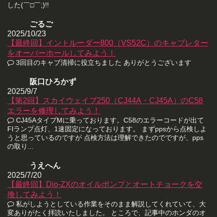
した(￣□￣;)!!
ごるご
2025/10/23
【最終回】イントルーダー800（VS52C）のキャブレター
をオーバーホールしてみよう！
3回目のキャブ清掃に役立ちました ありがとうございます
阪口ひろかず
2025/9/7
【第2回】スカイウェイブ250（CJ44A・CJ45A）のC58
エラーを修理してみよう！
CJ45AタイプMに乗っております。C58のエラーコードが出て
FIランプ点灯、1速固定になっております。 まずppsから点検しよ
うと思っているのですが 点検方法は理解できたのでですが、pps
の取り...
うえへん
2025/7/20
【最終回】Dio-ZXのオイルポンプとオートチョークを交
換してみよう！
私がしようとしている作業をそのまま解説してくれていて、大
変ありがたく拝読いたしました。 ところで、記事中のホンダのオ