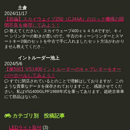
土倉
2024/11/17
【前編】スカイウェイブ250（CJ44A）のロック機構の開
閉不良を修理してみよう！
教えてください。 スカイウェーブ400ｃｋ４５Aですが。キィ
ー シリンダーの動きが悪いので。中古のキィーシリンダーとスマ
ートキー2個のセットを中古で手に入れましたセット方法がわかり
ません教えてくださ...
イントルーダー池上
2024/5/6
【第5回】VS1400イントルーダーのキャブレターをオー
バーホールしてみよう！
すでに閉店されているとのことで理解はしておりますが、この
ような貴重なデータを保存されておりますこと、感謝させてくだ
さい。私はVS1400GLPF1988年式を乗ってあります。超絶古単車
にて部品はないの...
カテゴリ別 投稿記事
LEDライト取付
(3)