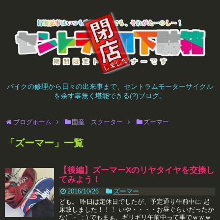
バイクの修理から日々の出来事まで、セントラムモーターサイクル
を余す事無く堪能できる(?)ブログ。
ブログホーム
国産 スクーター
ズーマー
「
ズーマー
」
一覧
【後編】ズーマーXのリヤタイヤを交換し
てみよう！
2016/10/26
ズーマー
ども。 昨日は定休日でしたが、予定通り午前中に 起
床致しました！！！ いや・・・・お昼ぐらいだったか
な(⌒-⌒; ) でもまぁ、ギリギリ午前中って事でｗｗｗ