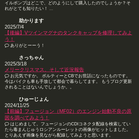
イルポンプはどこで、どのようにして購入したのでしょうか？そ
れがとても知りたい！ ...
助かります
2025/7/4
【後編】Vツインマグナのタンクキャップを修理してみよ
う！
ありがとーーう！
さっちゃん
2025/3/18
メリークリスマス。そして近況報告
お元気ですか。 ボルティーとCBでお世話になったものです。
今はバイクも車も手放して都会で暮らしてます。 もうブログ更新
されることはないんでしょうか。。
ひゅーじょん
2024/11/25
【前編】フュージョン（MF02）のエンジン始動不良の原
因を調べてみよう！
はじめまして。フュージョンのCDIコネクタ配線を検索してい
たら毒まんじゅうロシアンルーレットの画像がヒットしました。
とりあえず画像を見ながら配線してみようと思います。