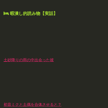
暇潰し的読み物【実話】
土砂降りの雨の中出会った彼
初音ミクと土偶を合体させると？