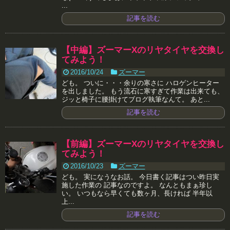
...
記事を読む
【中編】ズーマーXのリヤタイヤを交換し
てみよう！
2016/10/24
ズーマー
ども。 ついに・・・余りの寒さに ハロゲンヒーター
を出しました。 もう流石に寒すぎて作業は出来ても、
ジッと椅子に腰掛けてブログ執筆なんて。 あと...
記事を読む
【前編】ズーマーXのリヤタイヤを交換し
てみよう！
2016/10/23
ズーマー
ども。 実になうなお話。 今日書く記事はつい昨日実
施した作業の 記事なのですよ。 なんともまぁ珍し
い。 いつもなら早くても数ヶ月、長ければ 半年以
上...
記事を読む