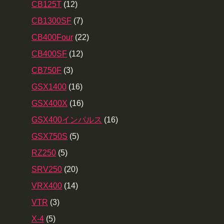
CB125T
(12)
CB1300SF
(7)
CB400Four
(22)
CB400SF
(12)
CB750F
(3)
GSX1400
(16)
GSX400X
(16)
GSX400インパルス
(16)
GSX750S
(5)
RZ250
(5)
SRV250
(20)
VRX400
(14)
VTR
(3)
X-4
(5)