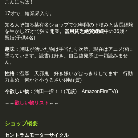
こんにちは！
17才で二輪業界入り。
知る人ぞ知る某有名ショップで10年間の下積みと店長経験
を生かし27才で独立開業。
器用貧乏絶賛継続中
の36歳♂
既婚(子供4名)
趣味：
興味が湧いた物は手当たり次第。現在はアニメ沼に
墜ちています。読書は好き。自己啓発系は一切読みませ
ん。
性格：
温厚 天邪鬼 好き嫌いがはっきりしてます 行動
力高め 何かと小うるさい(神経質)
今欲しい物：
油田一択！！(冗談) AmazonFireTV()
→→
欲しい物リスト
←←
ショップ概要
セントラムモーターサイクル