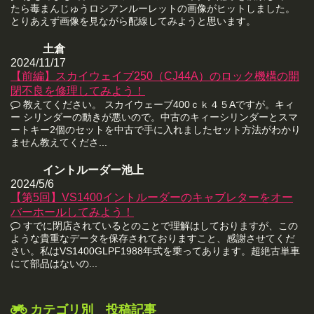
たら毒まんじゅうロシアンルーレットの画像がヒットしました。
とりあえず画像を見ながら配線してみようと思います。
土倉
2024/11/17
【前編】スカイウェイブ250（CJ44A）のロック機構の開
閉不良を修理してみよう！
教えてください。 スカイウェーブ400ｃｋ４５Aですが。キィ
ー シリンダーの動きが悪いので。中古のキィーシリンダーとスマ
ートキー2個のセットを中古で手に入れましたセット方法がわかり
ません教えてくださ...
イントルーダー池上
2024/5/6
【第5回】VS1400イントルーダーのキャブレターをオー
バーホールしてみよう！
すでに閉店されているとのことで理解はしておりますが、この
ような貴重なデータを保存されておりますこと、感謝させてくだ
さい。私はVS1400GLPF1988年式を乗ってあります。超絶古単車
にて部品はないの...
カテゴリ別 投稿記事