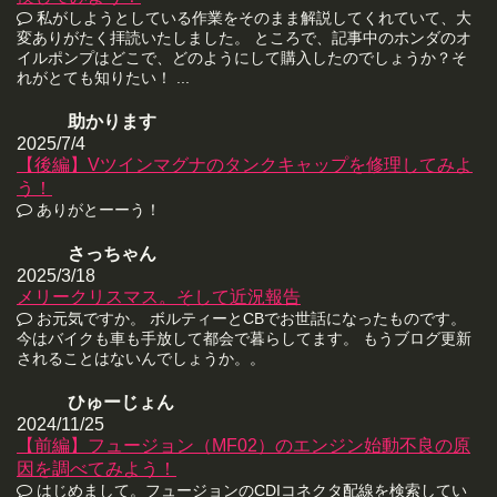
私がしようとしている作業をそのまま解説してくれていて、大
変ありがたく拝読いたしました。 ところで、記事中のホンダのオ
イルポンプはどこで、どのようにして購入したのでしょうか？そ
れがとても知りたい！ ...
助かります
2025/7/4
【後編】Vツインマグナのタンクキャップを修理してみよ
う！
ありがとーーう！
さっちゃん
2025/3/18
メリークリスマス。そして近況報告
お元気ですか。 ボルティーとCBでお世話になったものです。
今はバイクも車も手放して都会で暮らしてます。 もうブログ更新
されることはないんでしょうか。。
ひゅーじょん
2024/11/25
【前編】フュージョン（MF02）のエンジン始動不良の原
因を調べてみよう！
はじめまして。フュージョンのCDIコネクタ配線を検索してい