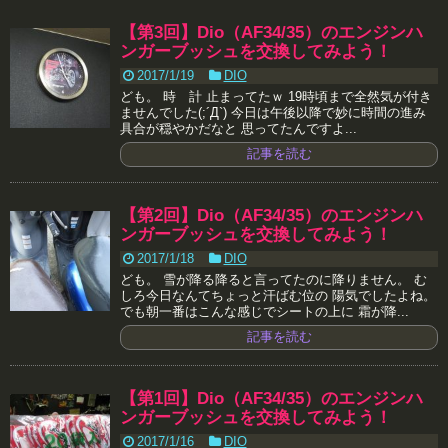
【第3回】Dio（AF34/35）のエンジンハ
ンガーブッシュを交換してみよう！
2017/1/19
DIO
ども。 時 計 止まってたｗ 19時頃まで全然気が付き
ませんでした(;´Д`) 今日は午後以降で妙に時間の進み
具合が穏やかだなと 思ってたんですよ...
記事を読む
【第2回】Dio（AF34/35）のエンジンハ
ンガーブッシュを交換してみよう！
2017/1/18
DIO
ども。 雪が降る降ると言ってたのに降りません。 む
しろ今日なんてちょっと汗ばむ位の 陽気でしたよね。
でも朝一番はこんな感じでシートの上に 霜が降...
記事を読む
【第1回】Dio（AF34/35）のエンジンハ
ンガーブッシュを交換してみよう！
2017/1/16
DIO