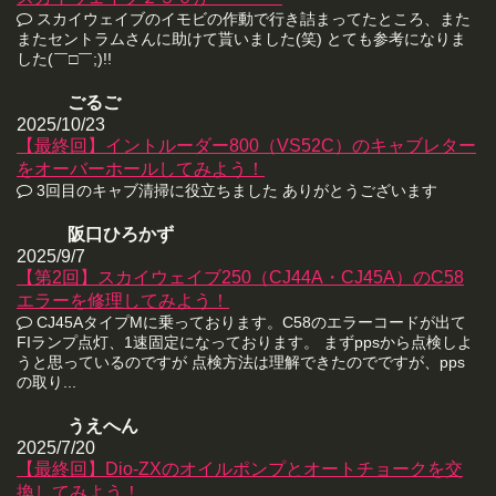
スカイウェイブのイモビの作動で行き詰まってたところ、また
またセントラムさんに助けて貰いました(笑) とても参考になりま
した(￣□￣;)!!
ごるご
2025/10/23
【最終回】イントルーダー800（VS52C）のキャブレター
をオーバーホールしてみよう！
3回目のキャブ清掃に役立ちました ありがとうございます
阪口ひろかず
2025/9/7
【第2回】スカイウェイブ250（CJ44A・CJ45A）のC58
エラーを修理してみよう！
CJ45AタイプMに乗っております。C58のエラーコードが出て
FIランプ点灯、1速固定になっております。 まずppsから点検しよ
うと思っているのですが 点検方法は理解できたのでですが、pps
の取り...
うえへん
2025/7/20
【最終回】Dio-ZXのオイルポンプとオートチョークを交
換してみよう！