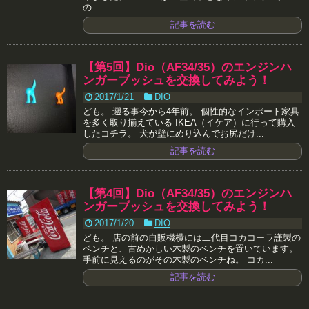
の...
記事を読む
【第5回】Dio（AF34/35）のエンジンハ
ンガーブッシュを交換してみよう！
2017/1/21
DIO
ども。 遡る事今から4年前。 個性的なインポート家具
を多く取り揃えている IKEA（イケア）に行って購入
したコチラ。 犬が壁にめり込んでお尻だけ...
記事を読む
【第4回】Dio（AF34/35）のエンジンハ
ンガーブッシュを交換してみよう！
2017/1/20
DIO
ども。 店の前の自販機横には二代目コカコーラ謹製の
ベンチと、古めかしい木製のベンチを置いています。
手前に見えるのがその木製のベンチね。 コカ...
記事を読む