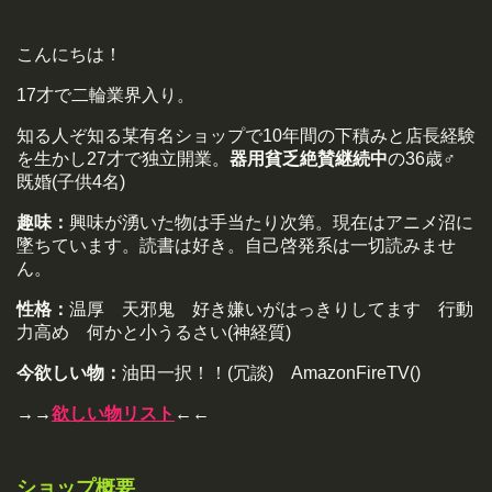
こんにちは！
17才で二輪業界入り。
知る人ぞ知る某有名ショップで10年間の下積みと店長経験
を生かし27才で独立開業。
器用貧乏絶賛継続中
の36歳♂
既婚(子供4名)
趣味：
興味が湧いた物は手当たり次第。現在はアニメ沼に
墜ちています。読書は好き。自己啓発系は一切読みませ
ん。
性格：
温厚 天邪鬼 好き嫌いがはっきりしてます 行動
力高め 何かと小うるさい(神経質)
今欲しい物：
油田一択！！(冗談) AmazonFireTV()
→→
欲しい物リスト
←←
ショップ概要