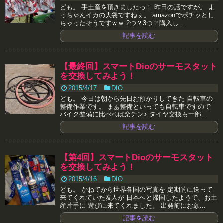
ども。 手土産を頂きましたっ！ 昨日の話ですが。 よ
っちゃんイカの大袋ですねぇ。 amazonでポチッとし
ちゃったそうですｗｗ 2つ？3つ？購入し...
記事を読む
【最終回】スマートDioのサーモスタット
を交換してみよう！
2015/4/17
DIO
ども。 今日は朝から先日お預かりしてきた 自転車の
整備作業です。 まぁ整備といっても自転車ですので
バイク整備に比べれば楽チン♪ タイヤ交換も一部...
記事を読む
【第4回】スマートDioのサーモスタット
を交換してみよう！
2015/4/16
DIO
ども。 かねてから世界各国の写真を 定期的に送って
来てくれていた友人が 日本へと帰国したようで、お土
産片手に 遊びに来てくれました。 出発前にお願...
記事を読む