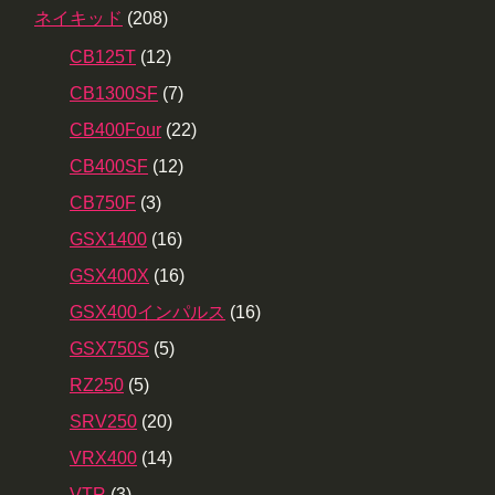
ネイキッド
(208)
CB125T
(12)
CB1300SF
(7)
CB400Four
(22)
CB400SF
(12)
CB750F
(3)
GSX1400
(16)
GSX400X
(16)
GSX400インパルス
(16)
GSX750S
(5)
RZ250
(5)
SRV250
(20)
VRX400
(14)
VTR
(3)