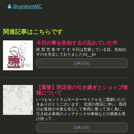
@centrumMC
関連記事はこちらです
今日の事を告知するの忘れていた件
絶 賛 営 業 中 で す 今日は営業している旨、告知出
すのを失念しておりましたm(__)m
記事を読む
【重要】閉店後の引き継ぎとショップ情
報について
いつもセントラムモーターサイクルをご愛顧いただ
きありがとうございます。 此度の閉店に伴い、既存
のお客様が今後も安心して車両に乗って頂く為に、
引き続き車両のメンテナンスや車検などの業務を受
け持って...
記事を読む