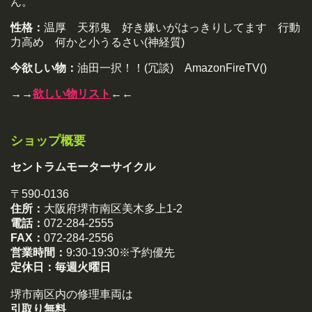
ん。
性格：
温厚 天邪鬼 好き嫌いがはっきりしてます 行動
力高め 何かと小うるさい(神経質)
今欲しい物：
油田一択！！(冗談) AmazonFireTV()
→→
欲しい物リスト
←←
ショップ概要
セントラムモーターサイクル
〒590-0136
住所：
大阪府堺市南区美木多上1-2
電話：
072-284-2555
FAX：
072-284-2556
営業時間：
9:30-19:30※予約優先
定休日：
毎週火曜日
堺市南区内の修理車両は
引取り無料