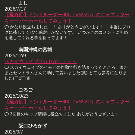
よし
2026/7/17
【最終回】イントルーダー800（VS52C）のキャブレター
をオーバーホールしてみよう！
かなり役立ちました！！ ありがとうございます！！ 本当にブロ
グに残してくれて感謝しかないです。 いつかこのコメントにもめ
を通してくれる事を祈ってます！
南国沖縄の宮城
2025/12/9
スカイウェイブ２５０が・・・・
スカイウェイブのイモビの作動で行き詰まってたところ、また
またセントラムさんに助けて貰いました(笑) とても参考になりま
した(￣□￣;)!!
ごるご
2025/10/23
【最終回】イントルーダー800（VS52C）のキャブレター
をオーバーホールしてみよう！
3回目のキャブ清掃に役立ちました ありがとうございます
阪口ひろかず
2025/9/7