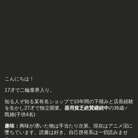
こんにちは！
17才で二輪業界入り。
知る人ぞ知る某有名ショップで10年間の下積みと店長経験
を生かし27才で独立開業。
器用貧乏絶賛継続中
の36歳♂
既婚(子供4名)
趣味：
興味が湧いた物は手当たり次第。現在はアニメ沼に
墜ちています。読書は好き。自己啓発系は一切読みませ