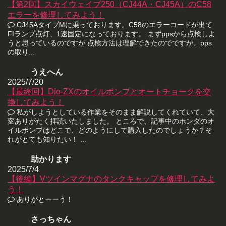
【第2回】スカイウェイブ250（CJ44A・CJ45A）のC58
エラーを修理してみよう！
CJ45AタイプMに乗っております。C58のエラーコードが出て
FIランプ点灯、1速固定になっております。 まずppsから点検しよ
うと思っているのですが 点検方法は理解できたのでですが、pps
の取り...
うえへん
2025/7/20
【最終回】Dio-ZXのオイルポンプとオートチョークを交
換してみよう！
私がしようとしている作業をそのまま解説してくれていて、大
変ありがたく拝読いたしました。 ところで、記事中のホンダのオ
イルポンプはどこで、どのようにして購入したのでしょうか？そ
れがとても知りたい！ ...
助かります
2025/7/4
【後編】Vツインマグナのタンクキャップを修理してみよ
う！
ありがとーーう！
さっちゃん