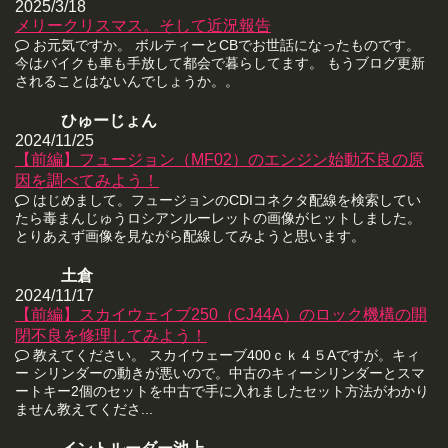
2025/3/18
メリークリスマス。そして近況報告
お元気ですか。 ボルティーとCBでお世話になったものです。
今はバイクも車も手放して都会で暮らしてます。 もうブログ更新
されることはないんでしょうか。。
ひゅーじょん
2024/11/25
【前編】フュージョン（MF02）のエンジン始動不良の原
因を調べてみよう！
はじめまして。フュージョンのCDIコネクタ配線を検索してい
たら毒まんじゅうロシアンルーレットの画像がヒットしました。
とりあえず画像を見ながら配線してみようと思います。
土倉
2024/11/17
【前編】スカイウェイブ250（CJ44A）のロック機構の開
閉不良を修理してみよう！
教えてください。 スカイウェーブ400ｃｋ４５Aですが。キィ
ー シリンダーの動きが悪いので。中古のキィーシリンダーとスマ
ートキー2個のセットを中古で手に入れましたセット方法がわかり
ません教えてくださ...