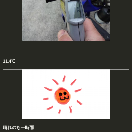
11.4℃
晴れのち一時雨