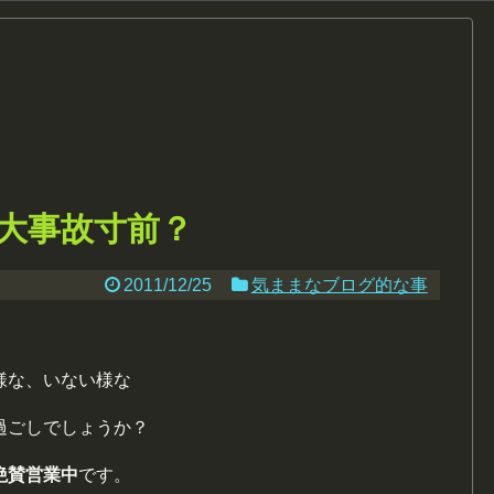
大事故寸前？
2011/12/25
気ままなブログ的な事
様な、いない様な
過ごしでしょうか？
絶賛
営業中
です。