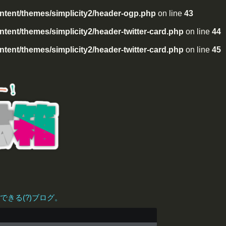
tent/themes/simplicity2/header-ogp.php
on line
43
ent/themes/simplicity2/header-twitter-card.php
on line
44
ent/themes/simplicity2/header-twitter-card.php
on line
45
きる(?)ブログ。