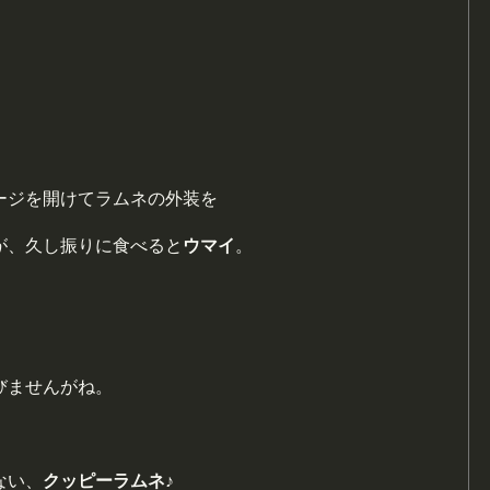
ージを開けてラムネの外装を
が、久し振りに食べると
ウマイ
。
びませんがね。
ない、
クッピーラムネ♪