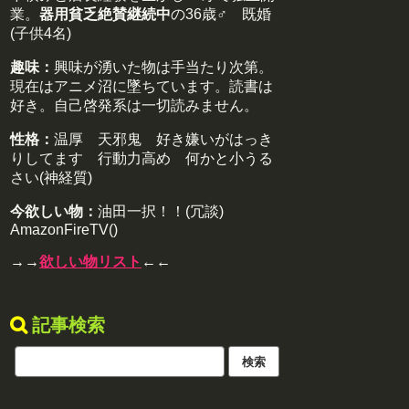
業。
器用貧乏絶賛継続中
の36歳♂ 既婚
(子供4名)
趣味：
興味が湧いた物は手当たり次第。
現在はアニメ沼に墜ちています。読書は
好き。自己啓発系は一切読みません。
性格：
温厚 天邪鬼 好き嫌いがはっき
りしてます 行動力高め 何かと小うる
さい(神経質)
今欲しい物：
油田一択！！(冗談)
AmazonFireTV()
→→
欲しい物リスト
←←
記事検索