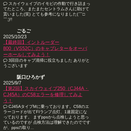
スカイウェイブのイモビの作動で行き詰まっ
てたところ、またまたセントラムさんに助けて
貰いました(笑) とても参考になりました(￣□
￣;)!!
ごるご
2025/10/23
【最終回】イントルーダー
800（VS52C）のキャブレターをオーバ
ーホールしてみよう！
3回目のキャブ清掃に役立ちました ありがと
うございます
阪口ひろかず
2025/9/7
【第2回】スカイウェイブ250（CJ44A・
CJ45A）のC58エラーを修理してみよ
う！
CJ45AタイプMに乗っております。C58のエ
ラーコードが出てFIランプ点灯、1速固定にな
っております。 まずppsから点検しようと思っ
ているのですが 点検方法は理解できたのでです
が、ppsの取り...