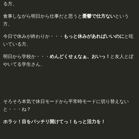
る方、
食事しながら明日から仕事だと思うと
憂鬱で仕方ない
という
方、
今日で休みが終わりか・・・
もっと休みがあればいいのに
と呟
いている方、
明日から学校か・・・
めんどくせぇなぁ、おいっ！
と友人とぼ
やいてる学生さん、
そろそろ本気で休日モードから平常時モードに切り替えない
と・・・ね？
ホラッ！
目
をパッチリ開けてっ！
もっと
活
力を！