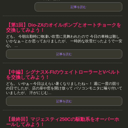
記事を読む
【第1回】Dio-ZXのオイルポンプとオートチョークを
交換してみよう！
ども。 今朝出勤時に物凄い吹雪に見舞われたので 今日の車検は難し
いかなぁ～とか思っておりましたが、 一時的な吹雪だったようで一安
心。 ...
記事を読む
【中編】シグナスX-FIのウェイトローラーとVベルト
を交換してみよう！
ども。 いやぁ～今日はえらい暑くなりましたね～！ 週に一度の競り
の日でしたが、店の扉や窓を開け放って パソコンモニタに噛り付いて
いましたが、 汗がにじむ...
記事を読む
【最終回】マジェスティ250Cの駆動系をオーバーホ
ールしてみよう！