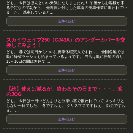
ども。 今日はほんといい天気になりましたね！ 午後からお客様か来
る予定なので朝から、 先週買い付けした車両の洗車作業に追われてい
ました。 洗車していると...
記事を読む
スカイウェイブ250（CJ43A）のアンダーカバーを交
換してみよう！
ども。 巷では明日からついに夏季休暇突入ですね～。 全国各地では
既に帰省ラッシュも始まっているようです。 当店は既に告知の通り、
13～16日の間は無休で ...
記事を読む
【続】使えば減るが、終わるその日まで・・・。涙
のJOG
ども。 今日は一日中どんよりと分厚い雲で覆われていて スッキリと
しない一日でした。 冬ですねぇ。 クリスマスですねぇ。 師走ですね
ぇ。 ...
記事を読む