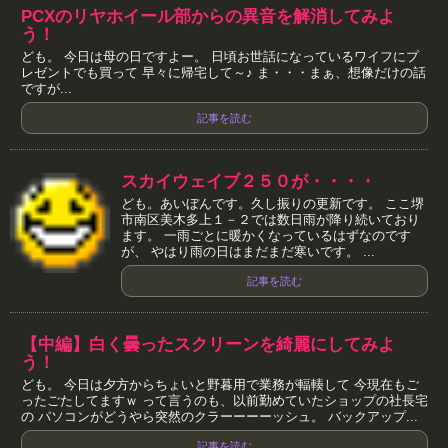
PCXのリヤホイール部からの異音を解消してみよ
う！
ども。 今日は母の日ですよー。 日頃お世話になっているワイフにプ
レゼントでも買って 早々に帰宅して～♪ ま・・・まぁ、想像だけの話
ですが...
記事を読む
スカイウェイブ２５０が・・・・
ども。あいぼんです。久し振りの更新です。 ここ堺
市南区美木多上１－２では数日雨が降り続いており
ます。 一雨ごとに暖かくなっているはずなのです
が、 やはり雨の日はまだまだ寒いです。 ...
記事を読む
【中編】白く曇ったスクリーンを綺麗にしてみよ
う！
ども。 今日は夕方からちょいと野暮用で業務が輻輳して 今現在もご
ったごたしてますｗ って言うのも、以前勤めていたショップの社長宅
の パソコンがどうやら突然のクラーーーーッシュ。 バックアップ...
記事を読む