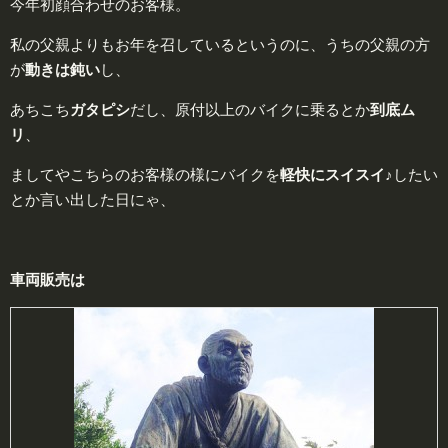
今年初顔合わせのお客様。
私の父親よりもお年を召しているというのに、うちの父親の方
が
動きは
鈍
い
し、
あちこち
ガ
タピシ
だし、原付以上のバイクに乗るとか
到
底ム
リ
、
ましてやこちらのお客様の様にバイクを
軽
快
にスイスイ♪
したい
とか言い出した日にゃ、
車両販売は