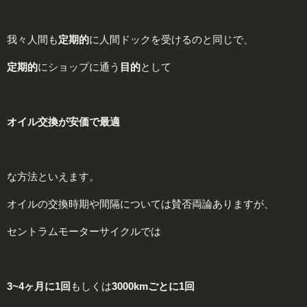
我々人間も
定期的
に人間ドックを受けるのと同じで、
定期的
にショップに通う
目的
として
オイル
交
換が
安価で
最
適
な方法といえます。
オイルの交換時期や間隔については賛否両論ありますが、
セントラムモーターサイクルでは
3~4
ヶ月に1回
もしくは
3000
kmごとに1回