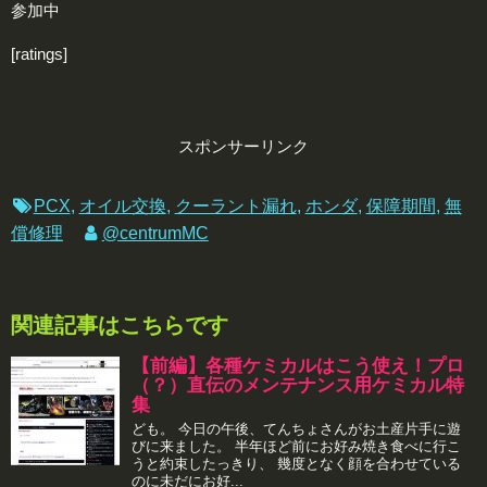
参加中
[ratings]
スポンサーリンク
PCX
,
オイル交換
,
クーラント漏れ
,
ホンダ
,
保障期間
,
無
償修理
@centrumMC
関連記事はこちらです
【前編】各種ケミカルはこう使え！プロ
（？）直伝のメンテナンス用ケミカル特
集
ども。 今日の午後、てんちょさんがお土産片手に遊
びに来ました。 半年ほど前にお好み焼き食べに行こ
うと約束したっきり、 幾度となく顔を合わせている
のに未だにお好...