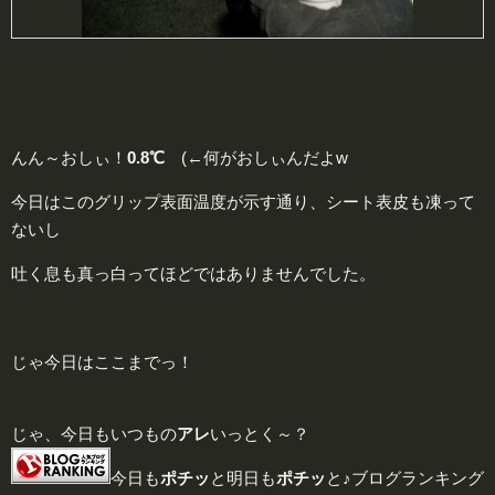
んん～おしぃ！
0.8℃
(←何がおしぃんだよw
今日はこのグリップ表面温度が示す通り、シート表皮も凍って
ないし
吐く息も真っ白ってほどではありませんでした。
じゃ今日はここまでっ！
じゃ、今日もいつもの
アレ
いっとく～？
今日も
ポチッ
と明日も
ポチッ
と♪ブログランキング