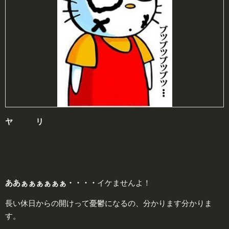
ヤ リ
あ
あ
ぁぁぁ
ぁぁ
ぁ
・・・・
イケませんよ！
長い休日からの開けって憂鬱になるの、分かります分かりま
す。