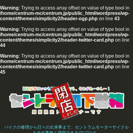
Warning
: Trying to access array offset on value of type bool in
/home/centrum-mc/centrum.jp/public_html/wordpress/wp-
content/themes/simplicity2/header-ogp.php
on line
43
Warning
: Trying to access array offset on value of type bool in
/home/centrum-mc/centrum.jp/public_html/wordpress/wp-
content/themes/simplicity2/header-twitter-card.php
on line
44
Warning
: Trying to access array offset on value of type bool in
/home/centrum-mc/centrum.jp/public_html/wordpress/wp-
content/themes/simplicity2/header-twitter-card.php
on line
45
バイクの修理から日々の出来事まで、セントラムモーターサイクル
を余す事無く堪能できる(?)ブログ。