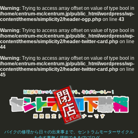
Warning
: Trying to access array offset on value of type bool in
/home/centrum-mc/centrum.jp/public_html/wordpress/wp-
content/themes/simplicity2/header-ogp.php
on line
43
Warning
: Trying to access array offset on value of type bool in
/home/centrum-mc/centrum.jp/public_html/wordpress/wp-
content/themes/simplicity2/header-twitter-card.php
on line
44
Warning
: Trying to access array offset on value of type bool in
/home/centrum-mc/centrum.jp/public_html/wordpress/wp-
content/themes/simplicity2/header-twitter-card.php
on line
45
バイクの修理から日々の出来事まで、セントラムモーターサイクル
を余す事無く堪能できる(?)ブログ。