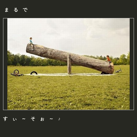
ま る で
す ぃ ～ そ ぉ ～ ♪