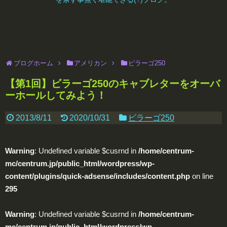
ブログホーム
アメリカン
ビラーゴ250
【第1回】ビラーゴ250のキャブレターをオーバ
ーホールしてみよう！
2013/8/11
2020/10/31
ビラーゴ250
Warning
: Undefined variable $cusrnd in
/home/centrum-
mc/centrum.jp/public_html/wordpress/wp-
content/plugins/quick-adsense/includes/content.php
on line
295
Warning
: Undefined variable $cusrnd in
/home/centrum-
mc/centrum.jp/public_html/wordpress/wp-