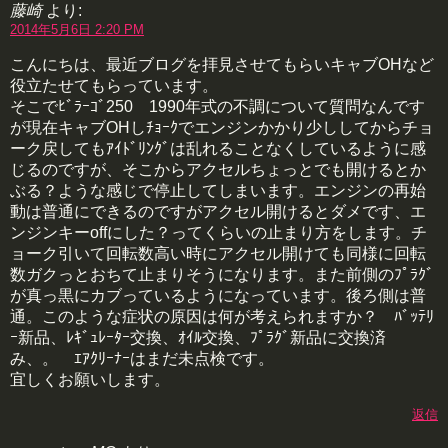
藤崎
より:
2014年5月6日 2:20 PM
こんにちは、最近ブログを拝見させてもらいキャブOHなど
役立たせてもらっています。
そこでﾋﾞﾗｰｺﾞ250 1990年式の不調について質問なんです
が現在キャブOHしﾁｮｰｸでエンジンかかり少ししてからチョ
ーク戻してもｱｲﾄﾞﾘﾝｸﾞは乱れることなくしているように感
じるのですが、そこからアクセルちょっとでも開けるとか
ぶる？ような感じで停止してしまいます。エンジンの再始
動は普通にできるのですがアクセル開けるとダメです、エ
ンジンキーoffにした？ってくらいの止まり方をします。チ
ョーク引いて回転数高い時にアクセル開けても同様に回転
数ガクっとおちて止まりそうになります。また前側のﾌﾟﾗｸﾞ
が真っ黒にカブっているようになっています。後ろ側は普
通。このような症状の原因は何が考えられますか？ ﾊﾞｯﾃﾘ
ｰ新品、ﾚｷﾞｭﾚｰﾀｰ交換、ｵｲﾙ交換、ﾌﾟﾗｸﾞ新品に交換済
み、。 ｴｱｸﾘｰﾅｰはまだ未点検です。
宜しくお願いします。
返信