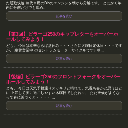
た通勤快速 兼代車用のDioのエンジンを朝から分解です。 とにかく年
内に分解だけでも進め...
記事を読む
【第3回】ビラーゴ250のキャブレターをオーバーホ
ールしてみよう！
ども。 今日は本来ならば盆休み・・・さらに火曜日定休日・・・です
が、 絶賛営業中 のセントラムモーターサイクルです♪ 朝...
記事を読む
【後編】ビラーゴ250のフロントフォークをオーバー
ホールしてみよう！
ども。 今日は天気予報通りスッキリと晴れて、気温も春かと思うほど
に 上昇して実に過ごしやすい木曜日でしたね～。 ただ天候がよくな
って春に近づくと・・・・ ...
記事を読む