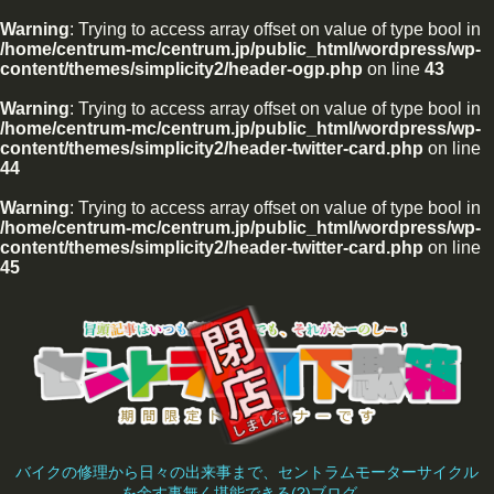
Warning
: Trying to access array offset on value of type bool in
/home/centrum-mc/centrum.jp/public_html/wordpress/wp-
content/themes/simplicity2/header-ogp.php
on line
43
Warning
: Trying to access array offset on value of type bool in
/home/centrum-mc/centrum.jp/public_html/wordpress/wp-
content/themes/simplicity2/header-twitter-card.php
on line
44
Warning
: Trying to access array offset on value of type bool in
/home/centrum-mc/centrum.jp/public_html/wordpress/wp-
content/themes/simplicity2/header-twitter-card.php
on line
45
バイクの修理から日々の出来事まで、セントラムモーターサイクル
を余す事無く堪能できる(?)ブログ。