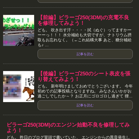
【前編】ビラーゴ250(3DM)の充電不良
を修理してみよう！
ども。 吹き出す汗・・・・拭（ぬぐ）ってますかー
ーーっ！！！ 水分補給も大切ですが、ナトリウム摂
取もお忘れなく。（←これ結構大事 あと、糖分補給
も♪ ...
記事を読む
【後編】ビラーゴ250のシート表皮を張
り替えてみよう！
ども。 新年明けましておめでとうございます。 今年
初めての記事投稿となりますね。 みなさんいかがお
過ごしでしたか～？ お正月にゴロゴロし過ぎて 狸...
記事を読む
ビラーゴ250(3DM)のエンジン始動不良を修理してみ
よう！
ども。 昨日のブログ冒頭で書いていた、 エンジンからの異音発生し