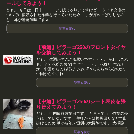
ールしてみよう！
ども。 今日は一日中・・・って訳じゃ無いですけど、 タイヤ交換の
ついでに依頼された作業を行っていたため、 手が痺れっぱなしなの
と、耳が難聴気味ですｗ ...
記事を読む
【前編】ビラーゴ250のフロントタイヤ
を交換してみよう！
ども。 体調がすこぶる悪いです・・・。 それもこれ
も、全て花粉のおかげです・・・。 花粉だけなの
か、中国からのお呼びでないPMなんちゃらなのか、
中国からのこれ...
記事を読む
【中編】ビラーゴ250のシート表皮を張
り替えてみよう！
ども。 年内最終営業日です。 と言っても、作業の受
付はしていないですし 午後からは挨拶回りなどで出
掛けるため 朝から年末恒例の大掃除です。 大掃除...
記事を読む