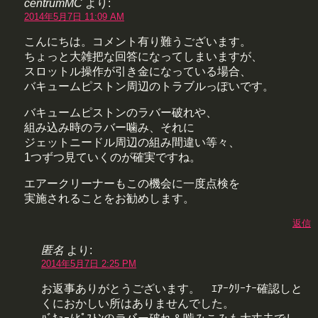
centrumMC
より:
2014年5月7日 11:09 AM
こんにちは。コメント有り難うございます。
ちょっと大雑把な回答になってしまいますが、
スロットル操作が引き金になっている場合、
バキュームピストン周辺のトラブルっぽいです。
バキュームピストンのラバー破れや、
組み込み時のラバー噛み、それに
ジェットニードル周辺の組み間違い等々、
1つずつ見ていくのが確実ですね。
エアークリーナーもこの機会に一度点検を
実施されることをお勧めします。
返信
匿名
より:
2014年5月7日 2:25 PM
お返事ありがとうございます。 ｴｱｰｸﾘｰﾅｰ確認しと
くにおかしい所はありませんでした。