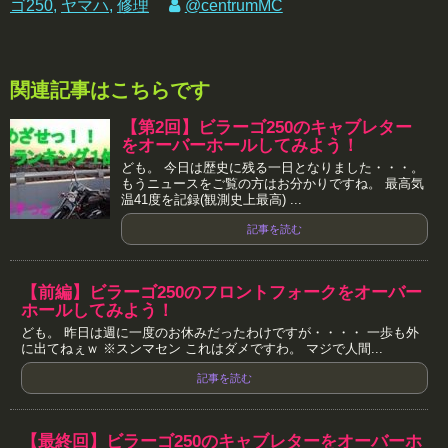
ゴ250
,
ヤマハ
,
修理
@centrumMC
関連記事はこちらです
【第2回】ビラーゴ250のキャブレター
をオーバーホールしてみよう！
ども。 今日は歴史に残る一日となりました・・・。
もうニュースをご覧の方はお分かりですね。 最高気
温41度を記録(観測史上最高) ...
記事を読む
【前編】ビラーゴ250のフロントフォークをオーバー
ホールしてみよう！
ども。 昨日は週に一度のお休みだったわけですが・・・・ 一歩も外
に出てねぇｗ ※スンマセン これはダメですわ。 マジで人間...
記事を読む
【最終回】ビラーゴ250のキャブレターをオーバーホ