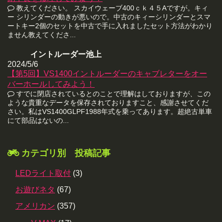
教えてください。 スカイウェーブ400ｃｋ４５Aですが。キィ
ー シリンダーの動きが悪いので。中古のキィーシリンダーとスマ
ートキー2個のセットを中古で手に入れましたセット方法がわかり
ません教えてくださ...
イントルーダー池上
2024/5/6
【第5回】VS1400イントルーダーのキャブレターをオー
バーホールしてみよう！
すでに閉店されているとのことで理解はしておりますが、この
ような貴重なデータを保存されておりますこと、感謝させてくだ
さい。私はVS1400GLPF1988年式を乗ってあります。超絶古単車
にて部品はないの...
カテゴリ別 投稿記事
LEDライト取付
(3)
お遊びネタ
(67)
アメリカン
(357)