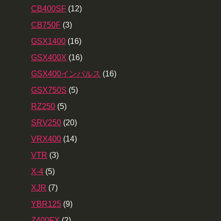
CB400SF
(12)
CB750F
(3)
GSX1400
(16)
GSX400X
(16)
GSX400インパルス
(16)
GSX750S
(5)
RZ250
(5)
SRV250
(20)
VRX400
(14)
VTR
(3)
X-4
(5)
XJR
(7)
YBR125
(9)
Z400FX
(2)