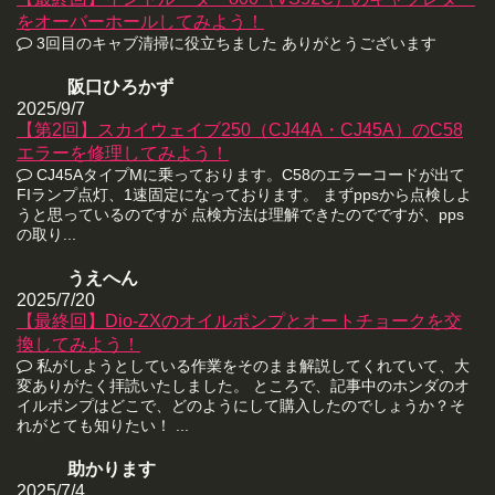
をオーバーホールしてみよう！
3回目のキャブ清掃に役立ちました ありがとうございます
阪口ひろかず
2025/9/7
【第2回】スカイウェイブ250（CJ44A・CJ45A）のC58
エラーを修理してみよう！
CJ45AタイプMに乗っております。C58のエラーコードが出て
FIランプ点灯、1速固定になっております。 まずppsから点検しよ
うと思っているのですが 点検方法は理解できたのでですが、pps
の取り...
うえへん
2025/7/20
【最終回】Dio-ZXのオイルポンプとオートチョークを交
換してみよう！
私がしようとしている作業をそのまま解説してくれていて、大
変ありがたく拝読いたしました。 ところで、記事中のホンダのオ
イルポンプはどこで、どのようにして購入したのでしょうか？そ
れがとても知りたい！ ...
助かります
2025/7/4