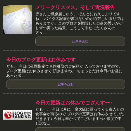
メリークリスマス。そして近況報告
皆さんご機嫌麗しゅう。 ほんとにお久しぶりです
ね。 バイクの記事が書けないのが心苦しい限りでは
ありますが、このブログを開設した自身の思いが少
しずつ実った結果、こうして未だにたくさんの
方々...
記事を読む
今日のブログ更新はお休みです
ども。 今日は夜間指定で車両引取のご依頼が 入っておりますので、
ブログ更新はお休みさせて 頂きますね。 ちょっとだけ今日のお昼に
あった出...
記事を読む
今日の更新はお休みでござんすー♪
どもー。 今日は月に一度大阪に帰ってくる友人との
食事会が有るので ブログの更新はお休みさせていた
だきます♪ 今日は串かつでございますっ♪ 毎度で申
し訳な...