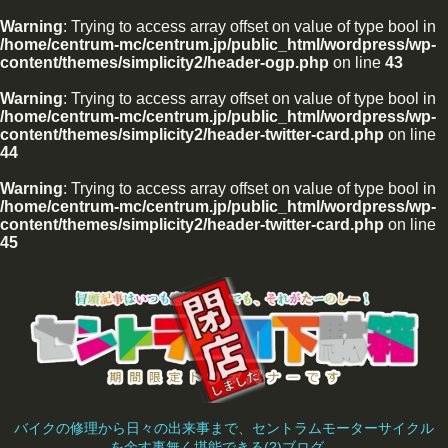
Warning
: Trying to access array offset on value of type bool in
/home/centrum-mc/centrum.jp/public_html/wordpress/wp-
content/themes/simplicity2/header-ogp.php
on line
43
Warning
: Trying to access array offset on value of type bool in
/home/centrum-mc/centrum.jp/public_html/wordpress/wp-
content/themes/simplicity2/header-twitter-card.php
on line
44
Warning
: Trying to access array offset on value of type bool in
/home/centrum-mc/centrum.jp/public_html/wordpress/wp-
content/themes/simplicity2/header-twitter-card.php
on line
45
バイクの修理から日々の出来事まで、セントラムモーターサイクル
を余す事無く堪能できる(?)ブログ。