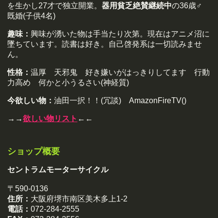
を生かし27才で独立開業。
器用貧乏絶賛継続中
の36歳♂
既婚(子供4名)
趣味：
興味が湧いた物は手当たり次第。現在はアニメ沼に
墜ちています。読書は好き。自己啓発系は一切読みませ
ん。
性格：
温厚 天邪鬼 好き嫌いがはっきりしてます 行動
力高め 何かと小うるさい(神経質)
今欲しい物：
油田一択！！(冗談) AmazonFireTV()
→→
欲しい物リスト
←←
ショップ概要
セントラムモーターサイクル
〒590-0136
住所：
大阪府堺市南区美木多上1-2
電話：
072-284-2555