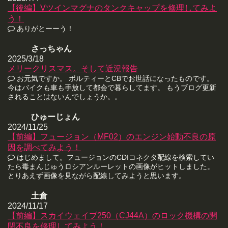
【後編】Vツインマグナのタンクキャップを修理してみよ
う！
ありがとーーう！
さっちゃん
2025/3/18
メリークリスマス。そして近況報告
お元気ですか。 ボルティーとCBでお世話になったものです。
今はバイクも車も手放して都会で暮らしてます。 もうブログ更新
されることはないんでしょうか。。
ひゅーじょん
2024/11/25
【前編】フュージョン（MF02）のエンジン始動不良の原
因を調べてみよう！
はじめまして。フュージョンのCDIコネクタ配線を検索してい
たら毒まんじゅうロシアンルーレットの画像がヒットしました。
とりあえず画像を見ながら配線してみようと思います。
土倉
2024/11/17
【前編】スカイウェイブ250（CJ44A）のロック機構の開
閉不良を修理してみよう！