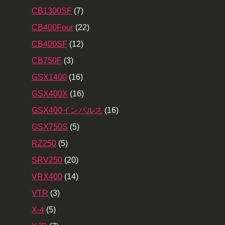
CB1300SF
(7)
CB400Four
(22)
CB400SF
(12)
CB750F
(3)
GSX1400
(16)
GSX400X
(16)
GSX400インパルス
(16)
GSX750S
(5)
RZ250
(5)
SRV250
(20)
VRX400
(14)
VTR
(3)
X-4
(5)