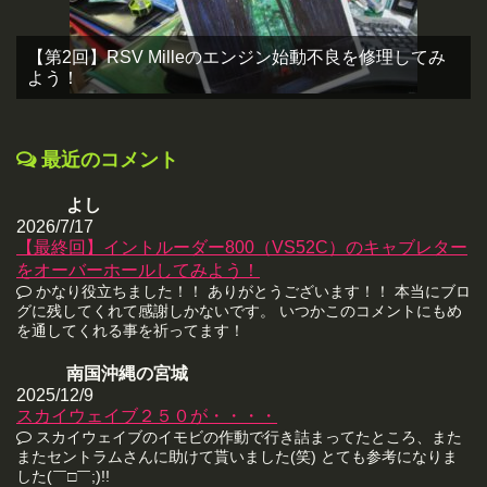
【第2回】RSV Milleのエンジン始動不良を修理してみ
よう！
最近のコメント
よし
2026/7/17
【最終回】イントルーダー800（VS52C）のキャブレター
をオーバーホールしてみよう！
かなり役立ちました！！ ありがとうございます！！ 本当にブロ
グに残してくれて感謝しかないです。 いつかこのコメントにもめ
を通してくれる事を祈ってます！
南国沖縄の宮城
2025/12/9
スカイウェイブ２５０が・・・・
スカイウェイブのイモビの作動で行き詰まってたところ、また
またセントラムさんに助けて貰いました(笑) とても参考になりま
した(￣□￣;)!!