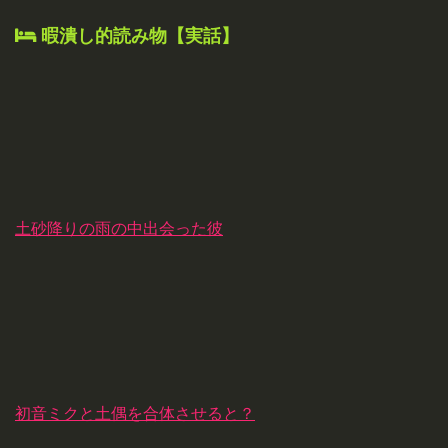
暇潰し的読み物【実話】
土砂降りの雨の中出会った彼
初音ミクと土偶を合体させると？