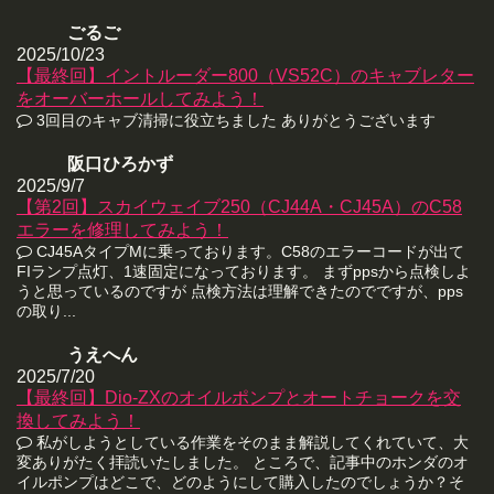
ごるご
2025/10/23
【最終回】イントルーダー800（VS52C）のキャブレター
をオーバーホールしてみよう！
3回目のキャブ清掃に役立ちました ありがとうございます
阪口ひろかず
2025/9/7
【第2回】スカイウェイブ250（CJ44A・CJ45A）のC58
エラーを修理してみよう！
CJ45AタイプMに乗っております。C58のエラーコードが出て
FIランプ点灯、1速固定になっております。 まずppsから点検しよ
うと思っているのですが 点検方法は理解できたのでですが、pps
の取り...
うえへん
2025/7/20
【最終回】Dio-ZXのオイルポンプとオートチョークを交
換してみよう！
私がしようとしている作業をそのまま解説してくれていて、大
変ありがたく拝読いたしました。 ところで、記事中のホンダのオ
イルポンプはどこで、どのようにして購入したのでしょうか？そ