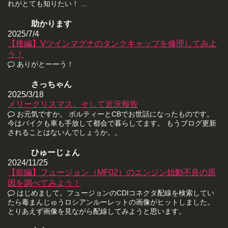
れがとても知りたい！ ...
助かります
2025/7/4
【後編】Vツインマグナのタンクキャップを修理してみよ
う！
ありがとーーう！
さっちゃん
2025/3/18
メリークリスマス。そして近況報告
お元気ですか。 ボルティーとCBでお世話になったものです。
今はバイクも車も手放して都会で暮らしてます。 もうブログ更新
されることはないんでしょうか。。
ひゅーじょん
2024/11/25
【前編】フュージョン（MF02）のエンジン始動不良の原
因を調べてみよう！
はじめまして。フュージョンのCDIコネクタ配線を検索してい
たら毒まんじゅうロシアンルーレットの画像がヒットしました。
とりあえず画像を見ながら配線してみようと思います。