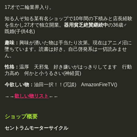
17才で二輪業界入り。
知る人ぞ知る某有名ショップで10年間の下積みと店長経験
を生かし27才で独立開業。
器用貧乏絶賛継続中
の36歳♂
既婚(子供4名)
趣味：
興味が湧いた物は手当たり次第。現在はアニメ沼に
墜ちています。読書は好き。自己啓発系は一切読みませ
ん。
性格：
温厚 天邪鬼 好き嫌いがはっきりしてます 行動
力高め 何かと小うるさい(神経質)
今欲しい物：
油田一択！！(冗談) AmazonFireTV()
→→
欲しい物リスト
←←
ショップ概要
セントラムモーターサイクル