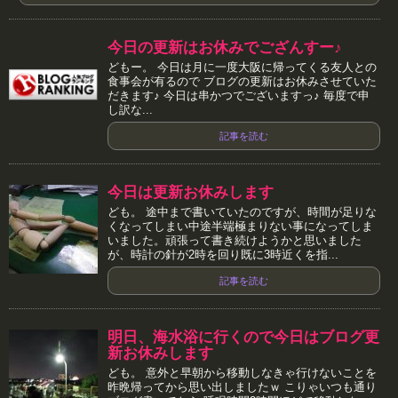
今日の更新はお休みでござんすー♪
どもー。 今日は月に一度大阪に帰ってくる友人との
食事会が有るので ブログの更新はお休みさせていた
だきます♪ 今日は串かつでございますっ♪ 毎度で申
し訳な...
記事を読む
今日は更新お休みします
ども。 途中まで書いていたのですが、時間が足りな
くなってしまい中途半端極まりない事になってしま
いました。頑張って書き続けようかと思いました
が、時計の針が2時を回り既に3時近くを指...
記事を読む
明日、海水浴に行くので今日はブログ更
新お休みします
ども。 意外と早朝から移動しなきゃ行けないことを
昨晩帰ってから思い出しましたｗ こりゃいつも通り