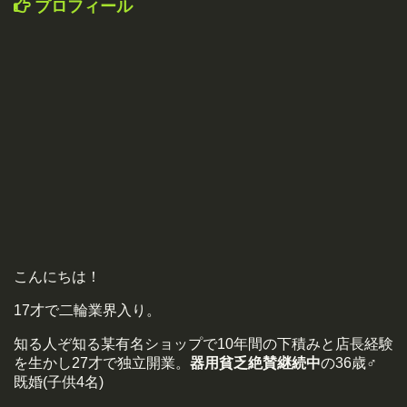
プロフィール
こんにちは！
17才で二輪業界入り。
知る人ぞ知る某有名ショップで10年間の下積みと店長経験
を生かし27才で独立開業。
器用貧乏絶賛継続中
の36歳♂
既婚(子供4名)