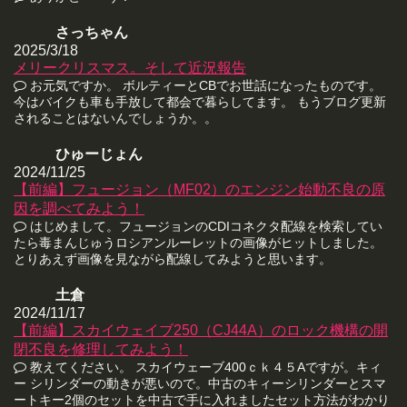
さっちゃん
2025/3/18
メリークリスマス。そして近況報告
お元気ですか。 ボルティーとCBでお世話になったものです。
今はバイクも車も手放して都会で暮らしてます。 もうブログ更新
されることはないんでしょうか。。
ひゅーじょん
2024/11/25
【前編】フュージョン（MF02）のエンジン始動不良の原
因を調べてみよう！
はじめまして。フュージョンのCDIコネクタ配線を検索してい
たら毒まんじゅうロシアンルーレットの画像がヒットしました。
とりあえず画像を見ながら配線してみようと思います。
土倉
2024/11/17
【前編】スカイウェイブ250（CJ44A）のロック機構の開
閉不良を修理してみよう！
教えてください。 スカイウェーブ400ｃｋ４５Aですが。キィ
ー シリンダーの動きが悪いので。中古のキィーシリンダーとスマ
ートキー2個のセットを中古で手に入れましたセット方法がわかり