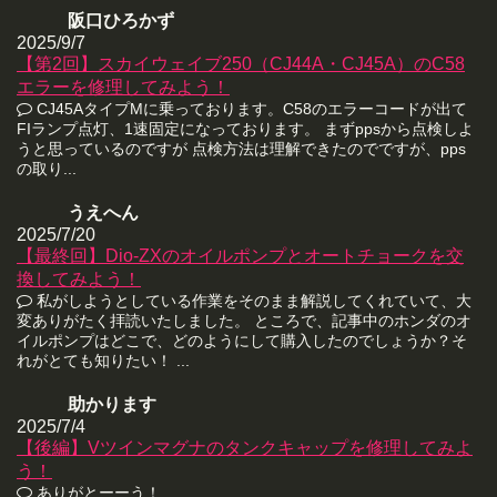
阪口ひろかず
2025/9/7
【第2回】スカイウェイブ250（CJ44A・CJ45A）のC58
エラーを修理してみよう！
CJ45AタイプMに乗っております。C58のエラーコードが出て
FIランプ点灯、1速固定になっております。 まずppsから点検しよ
うと思っているのですが 点検方法は理解できたのでですが、pps
の取り...
うえへん
2025/7/20
【最終回】Dio-ZXのオイルポンプとオートチョークを交
換してみよう！
私がしようとしている作業をそのまま解説してくれていて、大
変ありがたく拝読いたしました。 ところで、記事中のホンダのオ
イルポンプはどこで、どのようにして購入したのでしょうか？そ
れがとても知りたい！ ...
助かります
2025/7/4
【後編】Vツインマグナのタンクキャップを修理してみよ
う！
ありがとーーう！