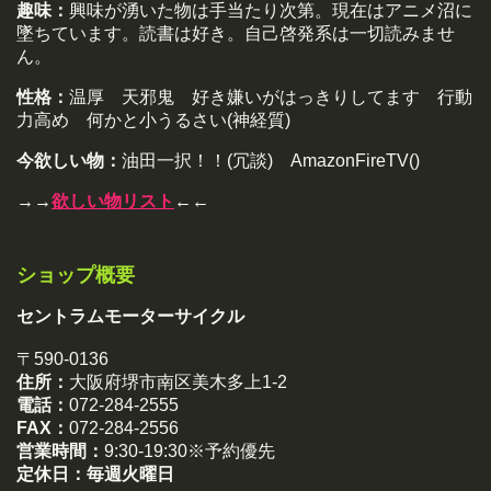
趣味：
興味が湧いた物は手当たり次第。現在はアニメ沼に
墜ちています。読書は好き。自己啓発系は一切読みませ
ん。
性格：
温厚 天邪鬼 好き嫌いがはっきりしてます 行動
力高め 何かと小うるさい(神経質)
今欲しい物：
油田一択！！(冗談) AmazonFireTV()
→→
欲しい物リスト
←←
ショップ概要
セントラムモーターサイクル
〒590-0136
住所：
大阪府堺市南区美木多上1-2
電話：
072-284-2555
FAX：
072-284-2556
営業時間：
9:30-19:30※予約優先
定休日：
毎週火曜日