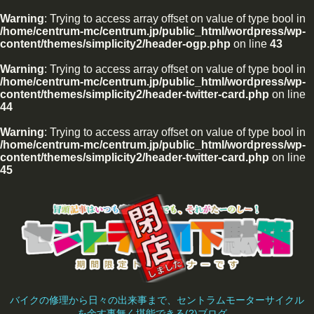
Warning
: Trying to access array offset on value of type bool in
/home/centrum-mc/centrum.jp/public_html/wordpress/wp-
content/themes/simplicity2/header-ogp.php
on line
43
Warning
: Trying to access array offset on value of type bool in
/home/centrum-mc/centrum.jp/public_html/wordpress/wp-
content/themes/simplicity2/header-twitter-card.php
on line
44
Warning
: Trying to access array offset on value of type bool in
/home/centrum-mc/centrum.jp/public_html/wordpress/wp-
content/themes/simplicity2/header-twitter-card.php
on line
45
バイクの修理から日々の出来事まで、セントラムモーターサイクル
を余す事無く堪能できる(?)ブログ。