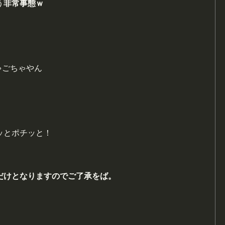
う
非
常事態ｗ
ゃごちゃやん
ッとポチッと！
だけとなりますのでご了承をば。