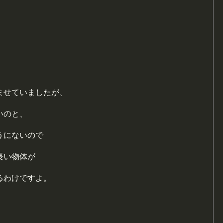
ませていましたが、
いのと、
うにないので
長い物体が
る
わけですよ。