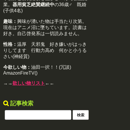
業。
器用貧乏絶賛継続中
の36歳♂ 既婚
(子供4名)
趣味：
興味が湧いた物は手当たり次第。
現在はアニメ沼に墜ちています。読書は
好き。自己啓発系は一切読みません。
性格：
温厚 天邪鬼 好き嫌いがはっき
りしてます 行動力高め 何かと小うる
さい(神経質)
今欲しい物：
油田一択！！(冗談)
AmazonFireTV()
→→
欲しい物リスト
←←
記事検索