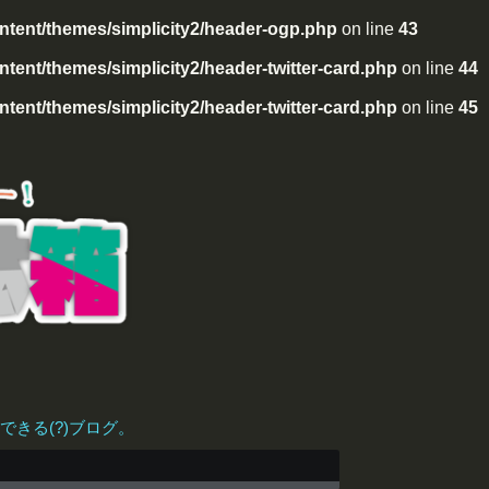
tent/themes/simplicity2/header-ogp.php
on line
43
ent/themes/simplicity2/header-twitter-card.php
on line
44
ent/themes/simplicity2/header-twitter-card.php
on line
45
きる(?)ブログ。