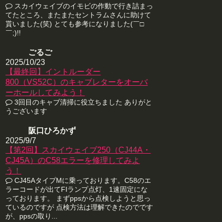
スカイウェイブのイモビの作動で行き詰まっ
てたところ、またまたセントラムさんに助けて
貰いました(笑) とても参考になりました(￣□
￣;)!!
ごるご
2025/10/23
【最終回】イントルーダー
800（VS52C）のキャブレターをオーバ
ーホールしてみよう！
3回目のキャブ清掃に役立ちました ありがと
うございます
阪口ひろかず
2025/9/7
【第2回】スカイウェイブ250（CJ44A・
CJ45A）のC58エラーを修理してみよ
う！
CJ45AタイプMに乗っております。C58のエ
ラーコードが出てFIランプ点灯、1速固定にな
っております。 まずppsから点検しようと思っ
ているのですが 点検方法は理解できたのでです
が、ppsの取り...