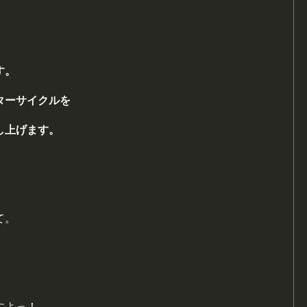
す。
ターサイクルを
し上げます。
て。
すよっ！