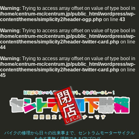
Warning
: Trying to access array offset on value of type bool in
/home/centrum-mc/centrum.jp/public_html/wordpress/wp-
content/themes/simplicity2/header-ogp.php
on line
43
Warning
: Trying to access array offset on value of type bool in
/home/centrum-mc/centrum.jp/public_html/wordpress/wp-
content/themes/simplicity2/header-twitter-card.php
on line
44
Warning
: Trying to access array offset on value of type bool in
/home/centrum-mc/centrum.jp/public_html/wordpress/wp-
content/themes/simplicity2/header-twitter-card.php
on line
45
バイクの修理から日々の出来事まで、セントラムモーターサイクル
を余す事無く堪能できる(?)ブログ。