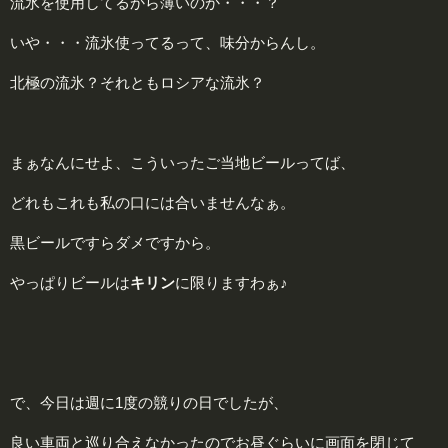
流氷を使用してるから薄いのか・・・？
いや・・・流氷使ってるって、味分からんし。
北極の流氷？それともロシアな流氷？
まぁなんにせよ、こういったご当地ビールってば、
どれもこれも私の口には合いませんなぁ。
黒ビールですらダメですから。
やっぱりビールは
キリン
に限りますわぁ♪
で、今日は週に1度の競りの日でしたが、
良い車両と巡り合えなかったのでお昼ぐらいに画面を閉じて