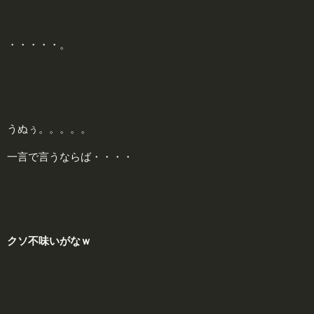
・・・・・。
うぬぅ。。。。。
一言で言うならば・・・・
クソ不味いがなｗ