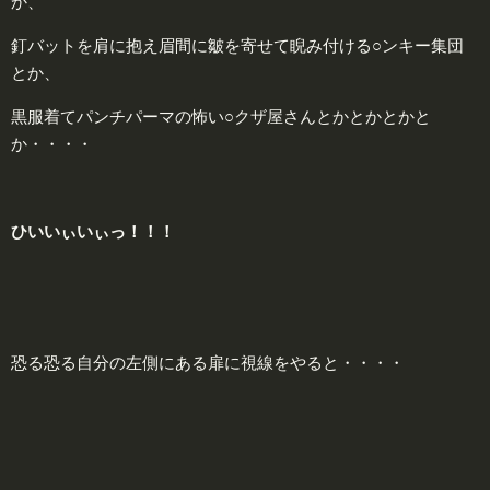
か、
釘バットを肩に抱え眉間に皺を寄せて睨み付ける○ンキー集団
とか、
黒服着てパンチパーマの怖い○クザ屋さんとかとかとかと
か・・・・
ひいいぃいぃっ！！！
恐る恐る自分の左側にある扉に視線をやると・・・・