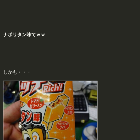
ナ
ポ
リ
タン味てｗｗ
しかも・・・