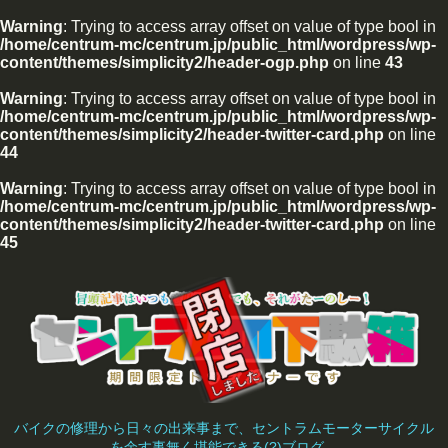
Warning
: Trying to access array offset on value of type bool in
/home/centrum-mc/centrum.jp/public_html/wordpress/wp-
content/themes/simplicity2/header-ogp.php
on line
43
Warning
: Trying to access array offset on value of type bool in
/home/centrum-mc/centrum.jp/public_html/wordpress/wp-
content/themes/simplicity2/header-twitter-card.php
on line
44
Warning
: Trying to access array offset on value of type bool in
/home/centrum-mc/centrum.jp/public_html/wordpress/wp-
content/themes/simplicity2/header-twitter-card.php
on line
45
バイクの修理から日々の出来事まで、セントラムモーターサイクル
を余す事無く堪能できる(?)ブログ。