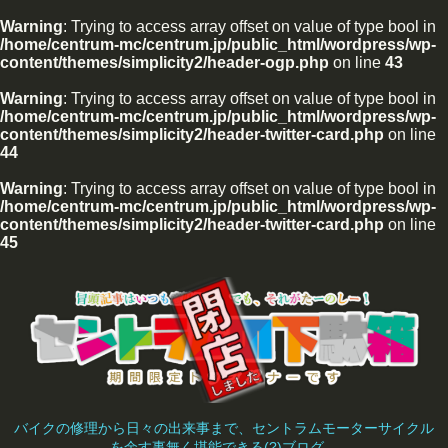
Warning
: Trying to access array offset on value of type bool in
/home/centrum-mc/centrum.jp/public_html/wordpress/wp-
content/themes/simplicity2/header-ogp.php
on line
43
Warning
: Trying to access array offset on value of type bool in
/home/centrum-mc/centrum.jp/public_html/wordpress/wp-
content/themes/simplicity2/header-twitter-card.php
on line
44
Warning
: Trying to access array offset on value of type bool in
/home/centrum-mc/centrum.jp/public_html/wordpress/wp-
content/themes/simplicity2/header-twitter-card.php
on line
45
バイクの修理から日々の出来事まで、セントラムモーターサイクル
を余す事無く堪能できる(?)ブログ。