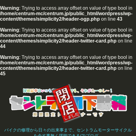
Warning
: Trying to access array offset on value of type bool in
/home/centrum-mc/centrum.jp/public_html/wordpress/wp-
content/themes/simplicity2/header-ogp.php
on line
43
Warning
: Trying to access array offset on value of type bool in
/home/centrum-mc/centrum.jp/public_html/wordpress/wp-
content/themes/simplicity2/header-twitter-card.php
on line
44
Warning
: Trying to access array offset on value of type bool in
/home/centrum-mc/centrum.jp/public_html/wordpress/wp-
content/themes/simplicity2/header-twitter-card.php
on line
45
バイクの修理から日々の出来事まで、セントラムモーターサイクル
を余す事無く堪能できる(?)ブログ。