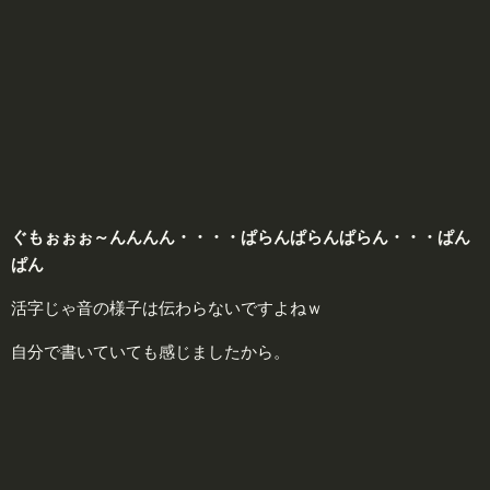
ぐ
も
ぉ
ぉぉ～んん
ん
ん
・・・・
ぱ
らん
ぱ
らん
ぱ
らん・・・
ぱん
ぱん
活字じゃ音の様子は伝わらないですよねｗ
自分で書いていても感じましたから。