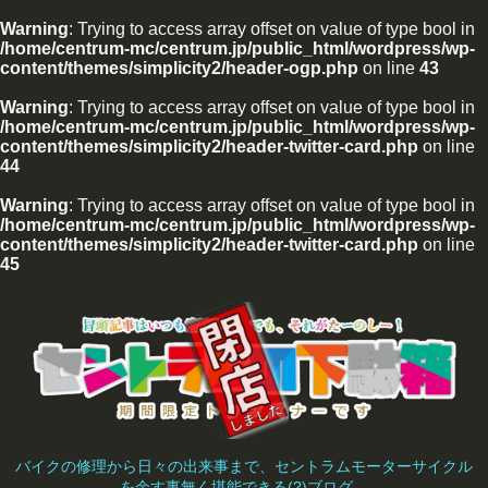
Warning
: Trying to access array offset on value of type bool in
/home/centrum-mc/centrum.jp/public_html/wordpress/wp-
content/themes/simplicity2/header-ogp.php
on line
43
Warning
: Trying to access array offset on value of type bool in
/home/centrum-mc/centrum.jp/public_html/wordpress/wp-
content/themes/simplicity2/header-twitter-card.php
on line
44
Warning
: Trying to access array offset on value of type bool in
/home/centrum-mc/centrum.jp/public_html/wordpress/wp-
content/themes/simplicity2/header-twitter-card.php
on line
45
バイクの修理から日々の出来事まで、セントラムモーターサイクル
を余す事無く堪能できる(?)ブログ。