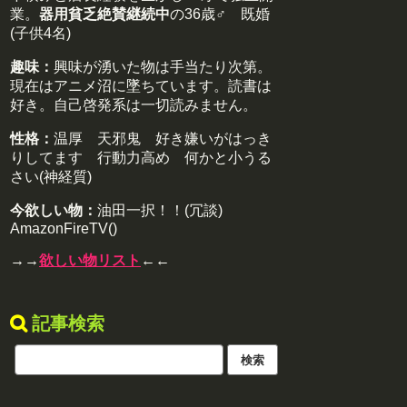
業。
器用貧乏絶賛継続中
の36歳♂ 既婚
(子供4名)
趣味：
興味が湧いた物は手当たり次第。
現在はアニメ沼に墜ちています。読書は
好き。自己啓発系は一切読みません。
性格：
温厚 天邪鬼 好き嫌いがはっき
りしてます 行動力高め 何かと小うる
さい(神経質)
今欲しい物：
油田一択！！(冗談)
AmazonFireTV()
→→
欲しい物リスト
←←
記事検索