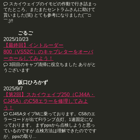
スカイウェイブのイモビの作動で行き詰まっ
てたところ、またまたセントラムさんに助けて
貰いました(笑) とても参考になりました(￣□
￣;)!!
ごるご
2025/10/23
【最終回】イントルーダー
800（VS52C）のキャブレターをオーバ
ーホールしてみよう！
3回目のキャブ清掃に役立ちました ありがと
うございます
阪口ひろかず
2025/9/7
【第2回】スカイウェイブ250（CJ44A・
CJ45A）のC58エラーを修理してみよ
う！
CJ45AタイプMに乗っております。C58のエ
ラーコードが出てFIランプ点灯、1速固定にな
っております。 まずppsから点検しようと思っ
ているのですが 点検方法は理解できたのでです
が、ppsの取り...