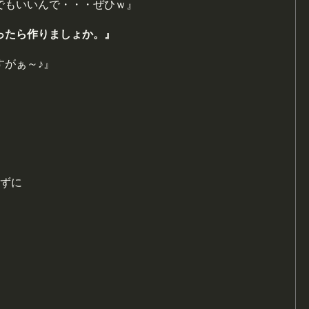
でもいいんで・・・ぜひｗ』
ったら作りましょか。』
すがぁ～♪』
えずに