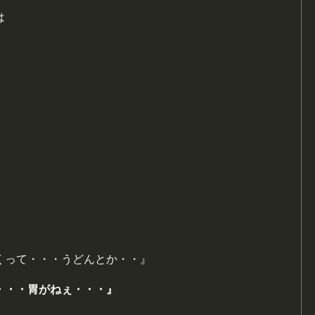
は
。
くって・・・うどんとか・・』
・・・胃がねぇ・・・』