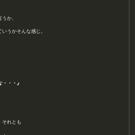
言うか、
ていうかそんな感じ。
な・・・』
・それとも
・・