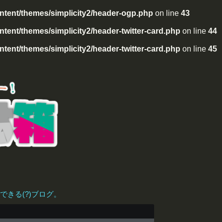
tent/themes/simplicity2/header-ogp.php
on line
43
ent/themes/simplicity2/header-twitter-card.php
on line
44
ent/themes/simplicity2/header-twitter-card.php
on line
45
きる(?)ブログ。