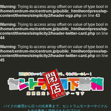
Warning
: Trying to access array offset on value of type bool in
/home/centrum-mc/centrum.jp/public_html/wordpress/wp-
content/themes/simplicity2/header-ogp.php
on line
43
Warning
: Trying to access array offset on value of type bool in
/home/centrum-mc/centrum.jp/public_html/wordpress/wp-
content/themes/simplicity2/header-twitter-card.php
on line
44
Warning
: Trying to access array offset on value of type bool in
/home/centrum-mc/centrum.jp/public_html/wordpress/wp-
content/themes/simplicity2/header-twitter-card.php
on line
45
バイクの修理から日々の出来事まで、セントラムモーターサイクル
を余す事無く堪能できる(?)ブログ。