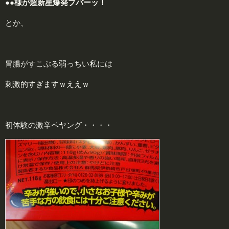
●●
様
が超新星爆発ブバーッ！
とか、
胃腸がすこぶる弱っちい私には
刺激的すぎますｗええｗ
初体験の激辛ペヤング・・・・