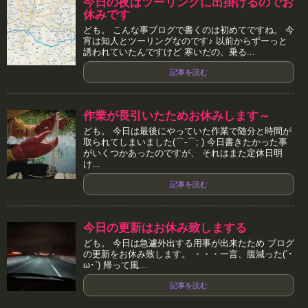
今日の夜はツーリングに出掛けるのでお
休みです
ども。 こんな事ブログで書くのは初めてですね。 今
宵は知人とツーリングなのです♪ 以前からずーっと
誘われていたんですけど 寒いだの、乗る...
記事を読む
作業が長引いたためお休みします～
ども。 今日は最後にやっていた作業で随分と時間が
取られてしまいました(⌒-⌒; ) 今日書きたかった事
がいくつかあったのですが、 それはまた定休日明
け...
記事を読む
今日の更新はお休み致しまする
ども。 今日は急遽外出する用事が出来たため ブログ
の更新をお休み致します。 ・・・一言、腹減った(´･
ω･`) 帰って風...
記事を読む