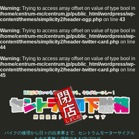
Warning
: Trying to access array offset on value of type bool in
/home/centrum-mc/centrum.jp/public_html/wordpress/wp-
content/themes/simplicity2/header-ogp.php
on line
43
Warning
: Trying to access array offset on value of type bool in
/home/centrum-mc/centrum.jp/public_html/wordpress/wp-
content/themes/simplicity2/header-twitter-card.php
on line
44
Warning
: Trying to access array offset on value of type bool in
/home/centrum-mc/centrum.jp/public_html/wordpress/wp-
content/themes/simplicity2/header-twitter-card.php
on line
45
バイクの修理から日々の出来事まで、セントラムモーターサイクル
を余す事無く堪能できる(?)ブログ。