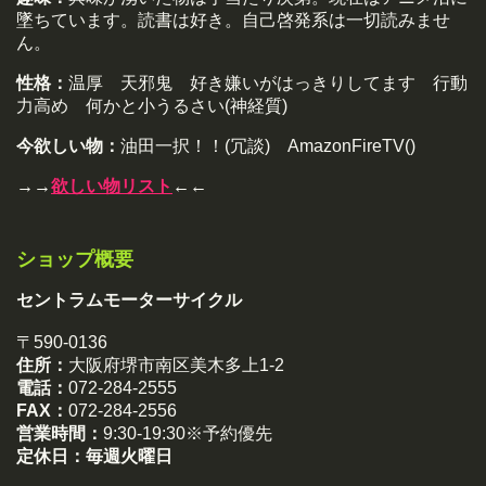
墜ちています。読書は好き。自己啓発系は一切読みませ
ん。
性格：
温厚 天邪鬼 好き嫌いがはっきりしてます 行動
力高め 何かと小うるさい(神経質)
今欲しい物：
油田一択！！(冗談) AmazonFireTV()
→→
欲しい物リスト
←←
ショップ概要
セントラムモーターサイクル
〒590-0136
住所：
大阪府堺市南区美木多上1-2
電話：
072-284-2555
FAX：
072-284-2556
営業時間：
9:30-19:30※予約優先
定休日：
毎週火曜日