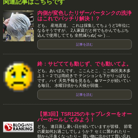
関連記事はこちらです
内側が変色したリザーバータンクの洗浄
はこれでバッチリ解決！？
ども。 産地直送。 これは採集してちょうど1年位に
なるそうですが、 2人家庭だと何でもかんでもぶち
込んで使用してても 全然減らぬ(´-ω-`) ...
記事を読む
終：サビてても動じず、でも動いてよ。
ども。あいぼんです。 ここんとこ、ここ南区美木多
上１－２では雨続きで テンションも下がりっぱなし
です。ハイ 天気予報を見るも、傘マークが続いてい
る毎日。 水曜日頃から天候が回復...
記事を読む
【第3回】TSR125のキャブレターをオー
バーホールしてみよう！
ども。 連日蒸し暑い日が続いていますが皆様、 節電
の夏如何お過ごしでしょうか？ セミに襲われたり～
朝から汗臭くなったり～ 買い物に出かけて買い忘れ