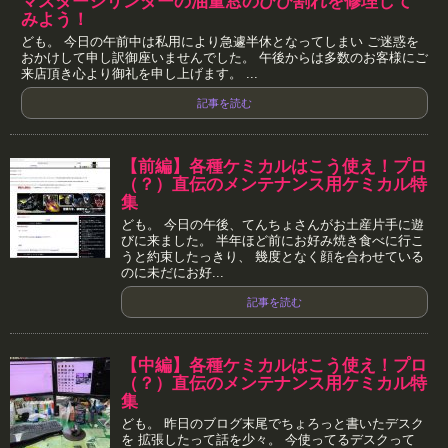
マスターシリンダーの油量窓のひび割れを修理して
みよう！
ども。 今日の午前中は私用により急遽半休となってしまい ご迷惑を
おかけして申し訳御座いませんでした。 午後からは多数のお客様にご
来店頂き心より御礼を申し上げます。 ...
記事を読む
【前編】各種ケミカルはこう使え！プロ
（？）直伝のメンテナンス用ケミカル特
集
ども。 今日の午後、てんちょさんがお土産片手に遊
びに来ました。 半年ほど前にお好み焼き食べに行こ
うと約束したっきり、 幾度となく顔を合わせている
のに未だにお好...
記事を読む
【中編】各種ケミカルはこう使え！プロ
（？）直伝のメンテナンス用ケミカル特
集
ども。 昨日のブログ末尾でちょろっと書いたデスク
を 拡張したって話を少々。 今使ってるデスクって