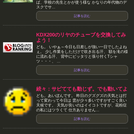
ば、学校の先生とかが使う様な かなりの年代物のデ
スクでサ...
記事を読む
KDX200のリヤのチューブを交換してみ
よう！
ども。 いやぁ～今日も日差しが強い一日でしたよね
ぇ。 少し作業をしただけで吹き出る汗、 額を滝の様
に流れる汗、 背中にビッタリと張り付くTシャ
ツ・・・、 ...
記事を読む
続々：サビてても動じず。でも動いてよ
ども。あいぼんです。 昨日のグズグズの天気とは打
って変わって今日は 雲が少々多いですがすごく良い
天候です。 天気が良いのはイイコトですが、花粉症
の私にはツラくて 仕方ありません...
記事を読む