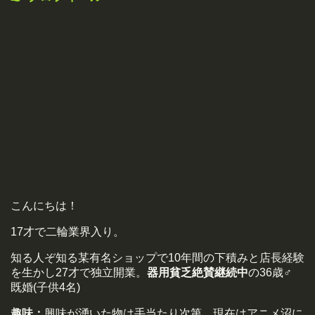
こんにちは！
17才で二輪業界入り。
知る人ぞ知る某有名ショップで10年間の下積みと店長経験
を生かし27才で独立開業。
器用貧乏絶賛継続中
の36歳♂
既婚(子供4名)
趣味：
興味が湧いた物は手当たり次第。現在はアニメ沼に