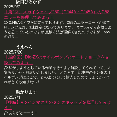
阪口ひろかず
2025/9/7
【第2回】スカイウェイブ250（CJ44A・CJ45A）のC58
エラーを修理してみよう！
CJ45AタイプMに乗っております。C58のエラーコードが出て
FIランプ点灯、1速固定になっております。 まずppsから点検しよ
うと思っているのですが 点検方法は理解できたのでですが、pps
の取り...
うえへん
2025/7/20
【最終回】Dio-ZXのオイルポンプとオートチョークを交
換してみよう！
私がしようとしている作業をそのまま解説してくれていて、大
変ありがたく拝読いたしました。 ところで、記事中のホンダのオ
イルポンプはどこで、どのようにして購入したのでしょうか？そ
れがとても知りたい！ ...
助かります
2025/7/4
【後編】Vツインマグナのタンクキャップを修理してみよ
う！
ありがとーーう！