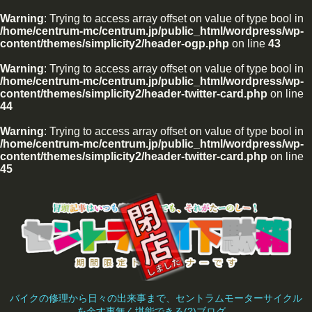
Warning
: Trying to access array offset on value of type bool in
/home/centrum-mc/centrum.jp/public_html/wordpress/wp-
content/themes/simplicity2/header-ogp.php
on line
43
Warning
: Trying to access array offset on value of type bool in
/home/centrum-mc/centrum.jp/public_html/wordpress/wp-
content/themes/simplicity2/header-twitter-card.php
on line
44
Warning
: Trying to access array offset on value of type bool in
/home/centrum-mc/centrum.jp/public_html/wordpress/wp-
content/themes/simplicity2/header-twitter-card.php
on line
45
バイクの修理から日々の出来事まで、セントラムモーターサイクル
を余す事無く堪能できる(?)ブログ。