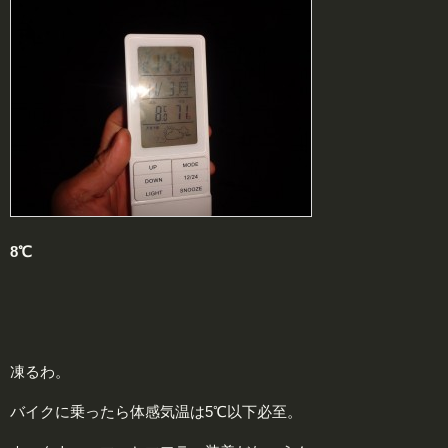
8℃
凍るわ。
バイクに乗ったら体感気温は5℃以下必至。