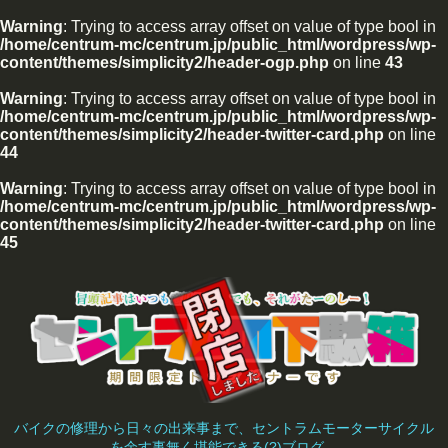
Warning
: Trying to access array offset on value of type bool in
/home/centrum-mc/centrum.jp/public_html/wordpress/wp-
content/themes/simplicity2/header-ogp.php
on line
43
Warning
: Trying to access array offset on value of type bool in
/home/centrum-mc/centrum.jp/public_html/wordpress/wp-
content/themes/simplicity2/header-twitter-card.php
on line
44
Warning
: Trying to access array offset on value of type bool in
/home/centrum-mc/centrum.jp/public_html/wordpress/wp-
content/themes/simplicity2/header-twitter-card.php
on line
45
バイクの修理から日々の出来事まで、セントラムモーターサイクル
を余す事無く堪能できる(?)ブログ。