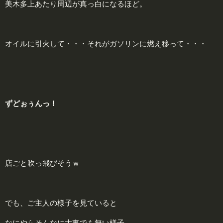
美木多上あたり周辺が真っ白になるほど。
オイルに引火して・・・それがガソリンに燃え移って・・・
ずどぉぅんっ！
店ごと吹っ飛びそうｗ
でも、ご主人の様子を見ていると
なにやらそんなに大事でも無い様子。