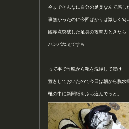
今までそんなに自分の足臭なんて感じ
事無かったのに今回ばかりは激しく匂
臨界点突破した足臭の攻撃力ときたら
ハンパねぇですｗ
って事で昨晩から靴を洗浄して浸け
置きしておいたので今日は朝から脱水
靴の中に新聞紙をぶち込んでっと。