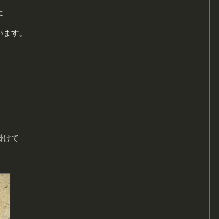
た
います。
掛けて