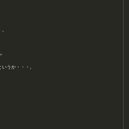
・。
か
というか・・・。