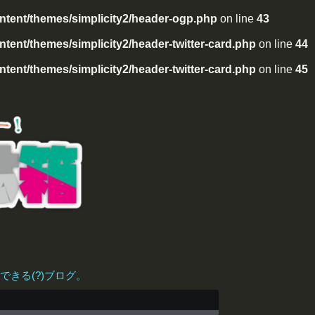
tent/themes/simplicity2/header-ogp.php
on line
43
ent/themes/simplicity2/header-twitter-card.php
on line
44
ent/themes/simplicity2/header-twitter-card.php
on line
45
きる(?)ブログ。