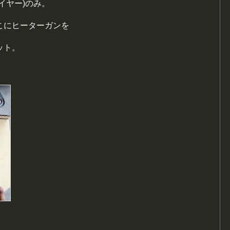
イヤー)のみ。
こにヒーターガンを
ット。