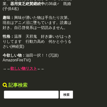
業。
器用貧乏絶賛継続中
の36歳♂ 既婚
(子供4名)
趣味：
興味が湧いた物は手当たり次第。
現在はアニメ沼に墜ちています。読書は
好き。自己啓発系は一切読みません。
性格：
温厚 天邪鬼 好き嫌いがはっき
りしてます 行動力高め 何かと小うる
さい(神経質)
今欲しい物：
油田一択！！(冗談)
AmazonFireTV()
→→
欲しい物リスト
←←
記事検索