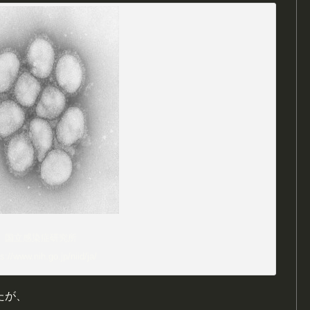
国立感染症研究所
s://www.nih.go.jp/niid/ja/
たが、