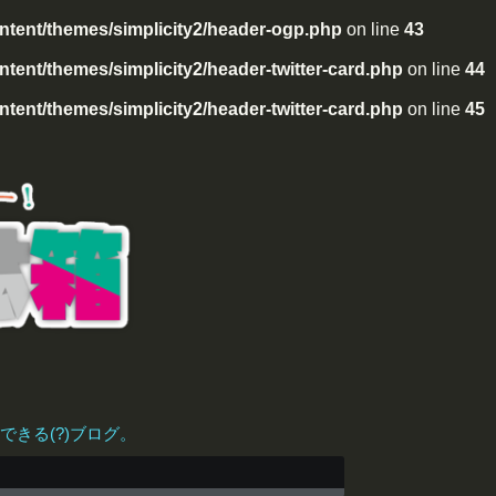
tent/themes/simplicity2/header-ogp.php
on line
43
ent/themes/simplicity2/header-twitter-card.php
on line
44
ent/themes/simplicity2/header-twitter-card.php
on line
45
きる(?)ブログ。