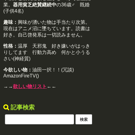
業。
器用貧乏絶賛継続中
の36歳♂ 既婚
(子供4名)
趣味：
興味が湧いた物は手当たり次第。
現在はアニメ沼に墜ちています。読書は
好き。自己啓発系は一切読みません。
性格：
温厚 天邪鬼 好き嫌いがはっき
りしてます 行動力高め 何かと小うる
さい(神経質)
今欲しい物：
油田一択！！(冗談)
AmazonFireTV()
→→
欲しい物リスト
←←
記事検索