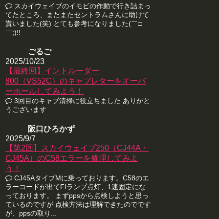
スカイウェイブのイモビの作動で行き詰まっ
てたところ、またまたセントラムさんに助けて
貰いました(笑) とても参考になりました(￣□
￣;)!!
ごるご
2025/10/23
【最終回】イントルーダー
800（VS52C）のキャブレターをオーバ
ーホールしてみよう！
3回目のキャブ清掃に役立ちました ありがと
うございます
阪口ひろかず
2025/9/7
【第2回】スカイウェイブ250（CJ44A・
CJ45A）のC58エラーを修理してみよ
う！
CJ45AタイプMに乗っております。C58のエ
ラーコードが出てFIランプ点灯、1速固定にな
っております。 まずppsから点検しようと思っ
ているのですが 点検方法は理解できたのでです
が、ppsの取り...