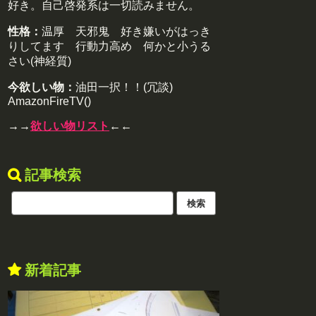
好き。自己啓発系は一切読みません。
性格：
温厚 天邪鬼 好き嫌いがはっき
りしてます 行動力高め 何かと小うる
さい(神経質)
今欲しい物：
油田一択！！(冗談)
AmazonFireTV()
→→
欲しい物リスト
←←
記事検索
新着記事