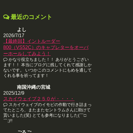
最近のコメント
よし
2026/7/17
【最終回】イントルーダー
800（VS52C）のキャブレターをオーバ
ーホールしてみよう！
かなり役立ちました！！ ありがとうござい
ます！！ 本当にブログに残してくれて感謝しか
ないです。 いつかこのコメントにもめを通して
くれる事を祈ってます！
南国沖縄の宮城
2025/12/9
スカイウェイブ２５０が・・・・
スカイウェイブのイモビの作動で行き詰まっ
てたところ、またまたセントラムさんに助けて
貰いました(笑) とても参考になりました(￣□
￣;)!!
ごるご