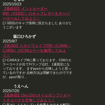
2025/10/23
【最終回】イントルーダー
800（VS52C）のキャブレターをオーバ
ーホールしてみよう！
3回目のキャブ清掃に役立ちました ありがと
うございます
阪口ひろかず
2025/9/7
【第2回】スカイウェイブ250（CJ44A・
CJ45A）のC58エラーを修理してみよ
う！
CJ45AタイプMに乗っております。C58のエ
ラーコードが出てFIランプ点灯、1速固定にな
っております。 まずppsから点検しようと思っ
ているのですが 点検方法は理解できたのでです
が、ppsの取り...
うえへん
2025/7/20
【最終回】Dio-ZXのオイルポンプとオー
トチョークを交換してみよう！
私がしようとしている作業をそのまま解説し