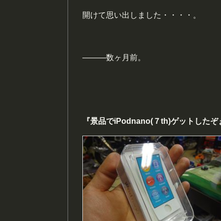
開けて思い出しました・・・・。
―――数ヶ月前。
『景品でiPodnano(７th)ゲットしたぞ