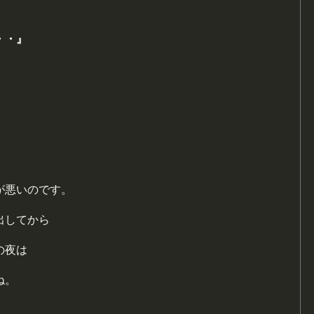
・・』
が悪いのです。
出してから
の夜は
ね。