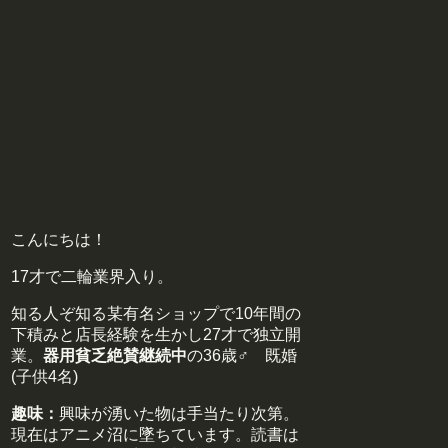
こんにちは！
17才で二輪業界入り。
知る人ぞ知る某有名ショップで10年間の
下積みと店長経験を生かし27才で独立開
業。
器用貧乏絶賛継続中
の36歳♂ 既婚
(子供4名)
趣味：
興味が湧いた物は手当たり次第。
現在はアニメ沼に墜ちています。読書は