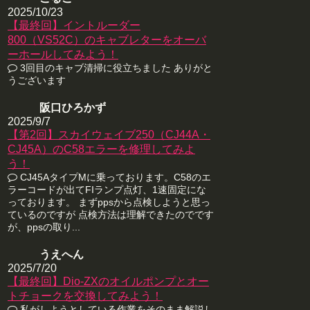
2025/10/23
【最終回】イントルーダー
800（VS52C）のキャブレターをオーバ
ーホールしてみよう！
3回目のキャブ清掃に役立ちました ありがと
うございます
阪口ひろかず
2025/9/7
【第2回】スカイウェイブ250（CJ44A・
CJ45A）のC58エラーを修理してみよ
う！
CJ45AタイプMに乗っております。C58のエ
ラーコードが出てFIランプ点灯、1速固定にな
っております。 まずppsから点検しようと思っ
ているのですが 点検方法は理解できたのでです
が、ppsの取り...
うえへん
2025/7/20
【最終回】Dio-ZXのオイルポンプとオー
トチョークを交換してみよう！
私がしようとしている作業をそのまま解説し