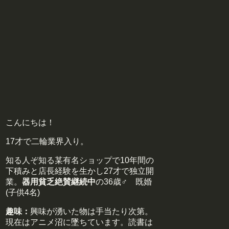
こんにちは！
17才で二輪業界入り。
知る人ぞ知る某有名ショップで10年間の
下積みと店長経験を生かし27才で独立開
業。
器用貧乏絶賛継続中
の36歳♂ 既婚
(子供4名)
趣味：
興味が湧いた物は手当たり次第。
現在はアニメ沼に墜ちています。読書は