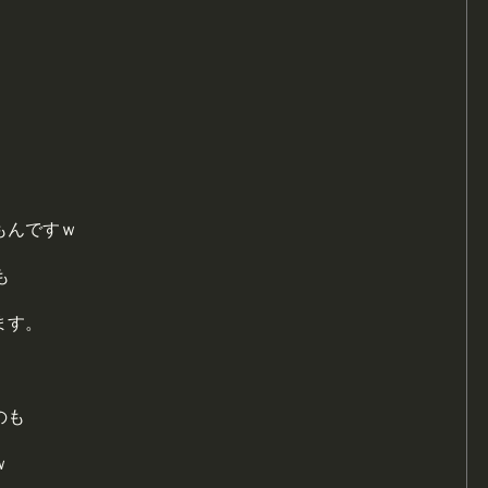
もんですｗ
も
ます。
のも
ｗ