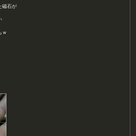
た磁石が
い
もｗ