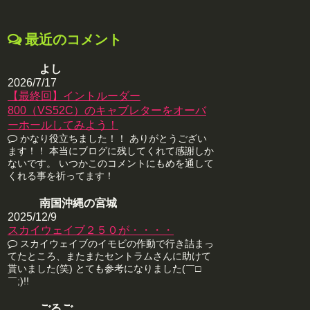
最近のコメント
よし
2026/7/17
【最終回】イントルーダー
800（VS52C）のキャブレターをオーバ
ーホールしてみよう！
かなり役立ちました！！ ありがとうござい
ます！！ 本当にブログに残してくれて感謝しか
ないです。 いつかこのコメントにもめを通して
くれる事を祈ってます！
南国沖縄の宮城
2025/12/9
スカイウェイブ２５０が・・・・
スカイウェイブのイモビの作動で行き詰まっ
てたところ、またまたセントラムさんに助けて
貰いました(笑) とても参考になりました(￣□
￣;)!!
ごるご