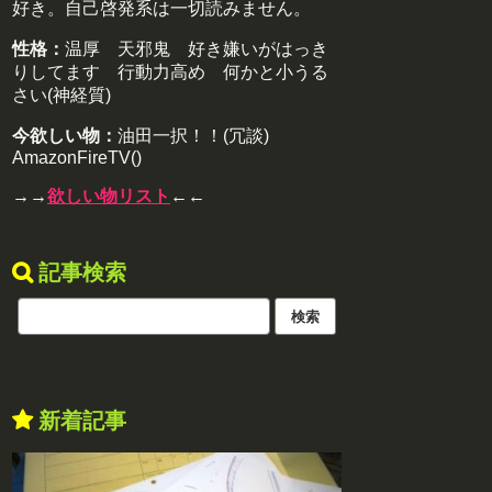
好き。自己啓発系は一切読みません。
性格：
温厚 天邪鬼 好き嫌いがはっき
りしてます 行動力高め 何かと小うる
さい(神経質)
今欲しい物：
油田一択！！(冗談)
AmazonFireTV()
→→
欲しい物リスト
←←
記事検索
新着記事