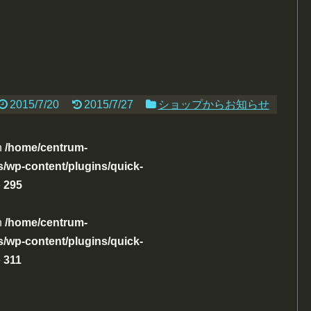
2015/7/20
2015/7/27
ショップからお知らせ
n
/home/centrum-
/wp-content/plugins/quick-
e
295
n
/home/centrum-
/wp-content/plugins/quick-
e
311