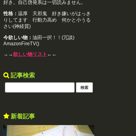
好き。自己啓発系は一切読みません。
性格：
温厚 天邪鬼 好き嫌いがはっき
りしてます 行動力高め 何かと小うる
さい(神経質)
今欲しい物：
油田一択！！(冗談)
AmazonFireTV()
→→
欲しい物リスト
←←
記事検索
新着記事