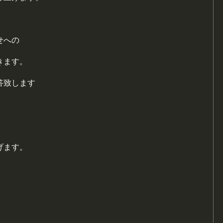
せへの
きます。
答致します
げます。