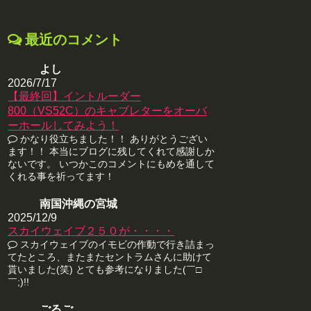
最近のコメント
よし
2026/7/17
【最終回】イントルーダー
800（VS52C）のキャブレターをオーバ
ーホールしてみよう！
かなり役立ちました！！ ありがとうござい
ます！！ 本当にブログに残してくれて感謝しか
ないです。 いつかこのコメントにもめを通して
くれる事を祈ってます！
南国沖縄の宮城
2025/12/9
スカイウェイブ２５０が・・・・
スカイウェイブのイモビの作動で行き詰まっ
てたところ、またまたセントラムさんに助けて
貰いました(笑) とても参考になりました(￣□
￣;)!!
ごるご