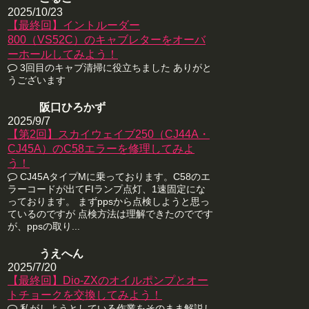
2025/10/23
【最終回】イントルーダー
800（VS52C）のキャブレターをオーバ
ーホールしてみよう！
3回目のキャブ清掃に役立ちました ありがと
うございます
阪口ひろかず
2025/9/7
【第2回】スカイウェイブ250（CJ44A・
CJ45A）のC58エラーを修理してみよ
う！
CJ45AタイプMに乗っております。C58のエ
ラーコードが出てFIランプ点灯、1速固定にな
っております。 まずppsから点検しようと思っ
ているのですが 点検方法は理解できたのでです
が、ppsの取り...
うえへん
2025/7/20
【最終回】Dio-ZXのオイルポンプとオー
トチョークを交換してみよう！
私がしようとしている作業をそのまま解説し