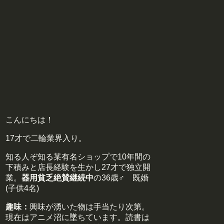
こんにちは！
17才で二輪業界入り。
知る人ぞ知る某有名ショップで10年間の
下積みと店長経験を生かし27才で独立開
業。
器用貧乏絶賛継続中
の36歳♂ 既婚
(子供4名)
趣味：
興味が湧いた物は手当たり次第。
現在はアニメ沼に墜ちています。読書は