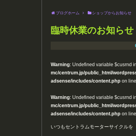
ブログホーム
ショップからお知らせ
臨時休業のお知らせ
Warning
: Undefined variable $cusrnd i
mc/centrum.jp/public_html/wordpress
adsense/includes/content.php
on lin
Warning
: Undefined variable $cusrnd i
mc/centrum.jp/public_html/wordpress
adsense/includes/content.php
on lin
いつもセントラムモーターサイクルを