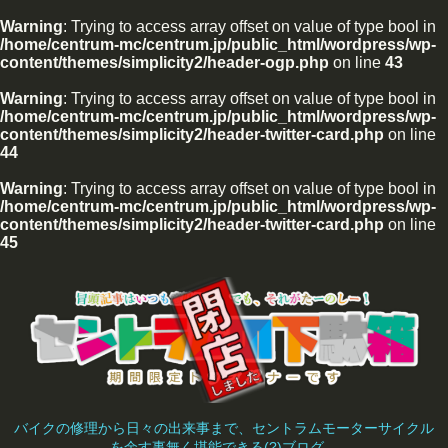
Warning
: Trying to access array offset on value of type bool in
/home/centrum-mc/centrum.jp/public_html/wordpress/wp-
content/themes/simplicity2/header-ogp.php
on line
43
Warning
: Trying to access array offset on value of type bool in
/home/centrum-mc/centrum.jp/public_html/wordpress/wp-
content/themes/simplicity2/header-twitter-card.php
on line
44
Warning
: Trying to access array offset on value of type bool in
/home/centrum-mc/centrum.jp/public_html/wordpress/wp-
content/themes/simplicity2/header-twitter-card.php
on line
45
バイクの修理から日々の出来事まで、セントラムモーターサイクル
を余す事無く堪能できる(?)ブログ。