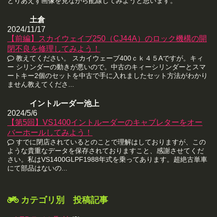
とりあえず画像を見ながら配線してみようと思います。
土倉
2024/11/17
【前編】スカイウェイブ250（CJ44A）のロック機構の開
閉不良を修理してみよう！
教えてください。 スカイウェーブ400ｃｋ４５Aですが。キィ
ー シリンダーの動きが悪いので。中古のキィーシリンダーとスマ
ートキー2個のセットを中古で手に入れましたセット方法がわかり
ません教えてくださ...
イントルーダー池上
2024/5/6
【第5回】VS1400イントルーダーのキャブレターをオー
バーホールしてみよう！
すでに閉店されているとのことで理解はしておりますが、この
ような貴重なデータを保存されておりますこと、感謝させてくだ
さい。私はVS1400GLPF1988年式を乗ってあります。超絶古単車
にて部品はないの...
カテゴリ別 投稿記事