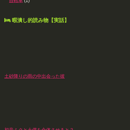
自転車
(1)
暇潰し的読み物【実話】
土砂降りの雨の中出会った彼
初音ミクと土偶を合体させると？