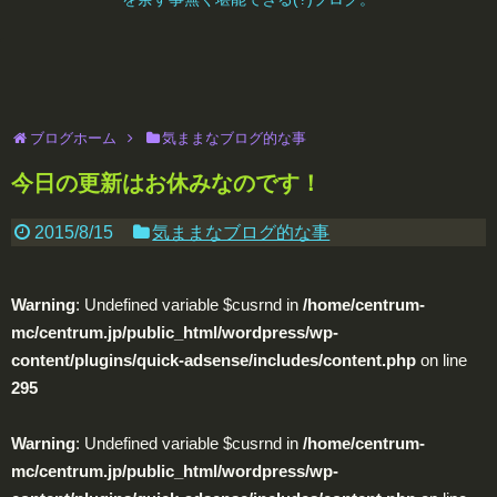
ブログホーム
気ままなブログ的な事
今日の更新はお休みなのです！
2015/8/15
気ままなブログ的な事
Warning
: Undefined variable $cusrnd in
/home/centrum-
mc/centrum.jp/public_html/wordpress/wp-
content/plugins/quick-adsense/includes/content.php
on line
295
Warning
: Undefined variable $cusrnd in
/home/centrum-
mc/centrum.jp/public_html/wordpress/wp-