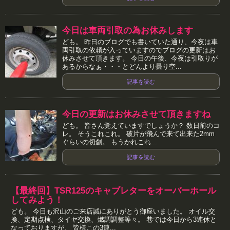
今日は車両引取の為お休みします
ども。 昨日のブログでも書いていた通り、今夜は車
両引取の依頼が入っていますのでブログの更新はお
休みさせて頂きます。 今日の午後、今夜は引取りが
あるからなぁ・・・とどんより曇り空...
記事を読む
今日の更新はお休みさせて頂きますね
ども。 皆さん覚えていますでしょうか？ 数日前のコ
レ。 そうこれこれ。 破片が飛んで来て出来た2mm
ぐらいの切創。 もうかれこれ...
記事を読む
【最終回】TSR125のキャブレターをオーバーホール
してみよう！
ども。 今日も沢山のご来店誠にありがとう御座いました。 オイル交
換、定期点検、タイヤ交換、燃調調整等々。 巷では今日から3連休と
なっておりますが、 皆様この3連...