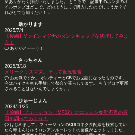
変ありがたく拝読いたしました。 ところで、記事中のホンダのオ
イルポンプはどこで、どのようにして購入したのでしょうか？そ
れがとても知りたい！ ...
助かります
2025/7/4
【後編】Vツインマグナのタンクキャップを修理してみよ
う！
ありがとーーう！
さっちゃん
2025/3/18
メリークリスマス。そして近況報告
お元気ですか。 ボルティーとCBでお世話になったものです。
今はバイクも車も手放して都会で暮らしてます。 もうブログ更新
されることはないんでしょうか。。
ひゅーじょん
2024/11/25
【前編】フュージョン（MF02）のエンジン始動不良の原
因を調べてみよう！
はじめまして。フュージョンのCDIコネクタ配線を検索してい
たら毒まんじゅうロシアンルーレットの画像がヒットしました。