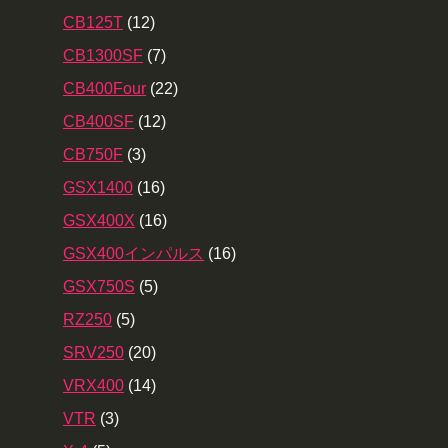
CB125T
(12)
CB1300SF
(7)
CB400Four
(22)
CB400SF
(12)
CB750F
(3)
GSX1400
(16)
GSX400X
(16)
GSX400インパルス
(16)
GSX750S
(5)
RZ250
(5)
SRV250
(20)
VRX400
(14)
VTR
(3)