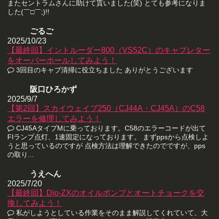
またセントラムさんに助けて貰いました(笑) とても参考になりま
した(￣□￣;)!!
ごるご
2025/10/23
【最終回】イントルーダー800（VS52C）のキャブレター
をオーバーホールしてみよう！
3回目のキャブ清掃に役立ちました ありがとうございます
阪口ひろかず
2025/9/7
【第2回】スカイウェイブ250（CJ44A・CJ45A）のC58
エラーを修理してみよう！
CJ45AタイプMに乗っております。C58のエラーコードが出て
FIランプ点灯、1速固定になっております。 まずppsから点検しよ
うと思っているのですが 点検方法は理解できたのでですが、pps
の取り...
うえへん
2025/7/20
【最終回】Dio-ZXのオイルポンプとオートチョークを交
換してみよう！
私がしようとしている作業をそのまま解説してくれていて、大