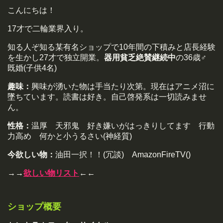
こんにちは！
17才で二輪業界入り。
知る人ぞ知る某有名ショップで10年間の下積みと店長経験
を生かし27才で独立開業。
器用貧乏絶賛継続中
の36歳♂
既婚(子供4名)
趣味：
興味が湧いた物は手当たり次第。現在はアニメ沼に
墜ちています。読書は好き。自己啓発系は一切読みませ
ん。
性格：
温厚 天邪鬼 好き嫌いがはっきりしてます 行動
力高め 何かと小うるさい(神経質)
今欲しい物：
油田一択！！(冗談) AmazonFireTV()
→→
欲しい物リスト
←←
ショップ概要