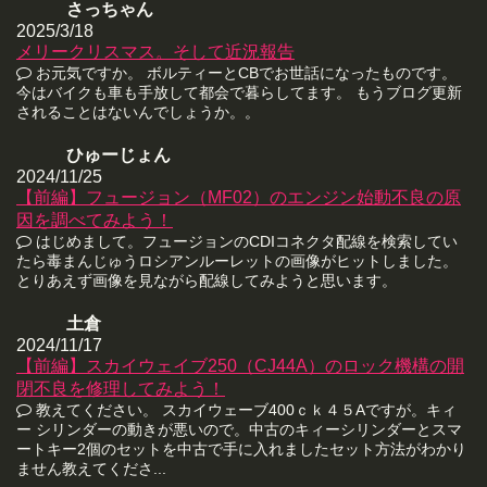
さっちゃん
2025/3/18
メリークリスマス。そして近況報告
お元気ですか。 ボルティーとCBでお世話になったものです。
今はバイクも車も手放して都会で暮らしてます。 もうブログ更新
されることはないんでしょうか。。
ひゅーじょん
2024/11/25
【前編】フュージョン（MF02）のエンジン始動不良の原
因を調べてみよう！
はじめまして。フュージョンのCDIコネクタ配線を検索してい
たら毒まんじゅうロシアンルーレットの画像がヒットしました。
とりあえず画像を見ながら配線してみようと思います。
土倉
2024/11/17
【前編】スカイウェイブ250（CJ44A）のロック機構の開
閉不良を修理してみよう！
教えてください。 スカイウェーブ400ｃｋ４５Aですが。キィ
ー シリンダーの動きが悪いので。中古のキィーシリンダーとスマ
ートキー2個のセットを中古で手に入れましたセット方法がわかり
ません教えてくださ...