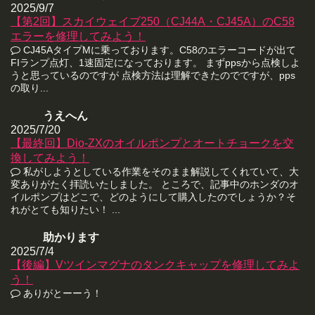
2025/9/7
【第2回】スカイウェイブ250（CJ44A・CJ45A）のC58
エラーを修理してみよう！
CJ45AタイプMに乗っております。C58のエラーコードが出て
FIランプ点灯、1速固定になっております。 まずppsから点検しよ
うと思っているのですが 点検方法は理解できたのでですが、pps
の取り...
うえへん
2025/7/20
【最終回】Dio-ZXのオイルポンプとオートチョークを交
換してみよう！
私がしようとしている作業をそのまま解説してくれていて、大
変ありがたく拝読いたしました。 ところで、記事中のホンダのオ
イルポンプはどこで、どのようにして購入したのでしょうか？そ
れがとても知りたい！ ...
助かります
2025/7/4
【後編】Vツインマグナのタンクキャップを修理してみよ
う！
ありがとーーう！