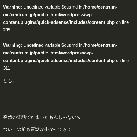
Warning
: Undefined variable $cusrnd in
/home/centrum-
mc/centrum.jp/public_html/wordpress/wp-
content/plugins/quick-adsense/includes/content.php
on line
295
Warning
: Undefined variable $cusrnd in
/home/centrum-
mc/centrum.jp/public_html/wordpress/wp-
content/plugins/quick-adsense/includes/content.php
on line
311
ども。
突然の電話でたまったもんじゃないｗ
ついこの前も電話が掛かってきて、