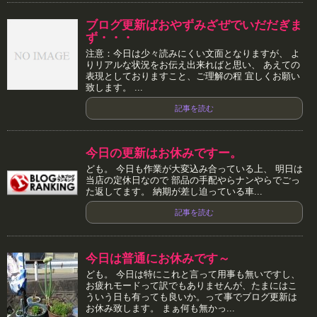
ブログ更新ばおやずみざぜでいだだぎま
ず・・・
注意：今日は少々読みにくい文面となりますが、 よ
りリアルな状況をお伝え出来ればと思い、 あえての
表現としておりますこと、ご理解の程 宜しくお願い
致します。 ...
記事を読む
今日の更新はお休みですー。
ども。 今日も作業が大変込み合っている上、 明日は
当店の定休日なので 部品の手配やらナンやらでごっ
た返してます。 納期が差し迫っている車...
記事を読む
今日は普通にお休みです～
ども。 今日は特にこれと言って用事も無いですし、
お疲れモードって訳でもありませんが、たまにはこ
ういう日も有っても良いか。って事でブログ更新は
お休み致します。 まぁ何も無かっ...