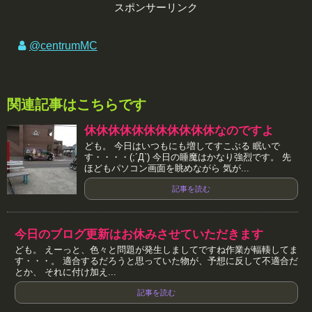
スポンサーリンク
@centrumMC
関連記事はこちらです
休休休休休休休休休休休なのですよ
ども。 今日はいつもにも増してすこぶる 眠いで
す・・・・(;´Д`) 今日の睡魔はかなり強烈です。 先
ほどもパソコン画面を眺めながら 気が...
記事を読む
今日のブログ更新はお休みさせていただきます
ども。 えーっと、色々と問題が発生しましてですね作業が輻輳してま
す・・・。 適合するだろうと思っていた物が、予想に反して不適合だ
とか、 それに付け加え...
記事を読む