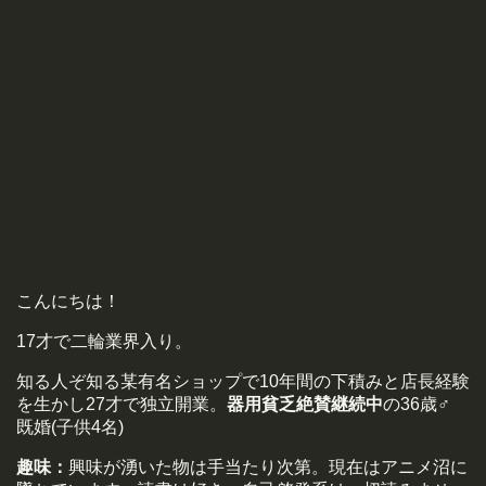
こんにちは！
17才で二輪業界入り。
知る人ぞ知る某有名ショップで10年間の下積みと店長経験
を生かし27才で独立開業。
器用貧乏絶賛継続中
の36歳♂
既婚(子供4名)
趣味：
興味が湧いた物は手当たり次第。現在はアニメ沼に