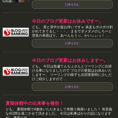
記事を読む
今日のブログ更新はお休みですー。
ども。 肩と背中が超お痒いですｗ 表皮もポロポロ剥
がれてきてるし・・・。 まるでダメダメのしろーと
塗装の表面ばり。 あーんもうっ。かいぃぃっ！ ...
記事を読む
今日のブログ更新はお休みしますー。
ども。 今日は急遽てんちょさんとツーリングに出掛
ける事になりましたので ブログの更新はお休みいた
しますー。 ツーリングの様子も次回更新時に少しだ
けご紹介しますので ...
記事を読む
夏期休暇中の出来事を報告！
ども。 夏期休暇で4連休いただきまして有難う御座いました！ 有意義
な4日間を過ごさせて頂きました。 今日は私事ばかりの話になります
が、 激辛ペヤ...