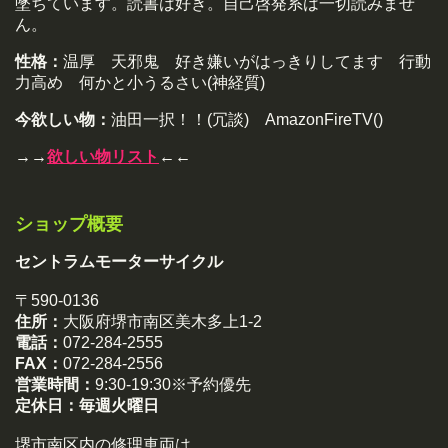
墜ちています。読書は好き。自己啓発系は一切読みませ
ん。
性格：
温厚 天邪鬼 好き嫌いがはっきりしてます 行動
力高め 何かと小うるさい(神経質)
今欲しい物：
油田一択！！(冗談) AmazonFireTV()
→→
欲しい物リスト
←←
ショップ概要
セントラムモーターサイクル
〒590-0136
住所：
大阪府堺市南区美木多上1-2
電話：
072-284-2555
FAX：
072-284-2556
営業時間：
9:30-19:30※予約優先
定休日：
毎週火曜日
堺市南区内の修理車両は