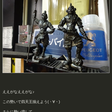
ええがなええがな♪
この勢いで四天王揃えよう(・∀・)
さらに勢い増して