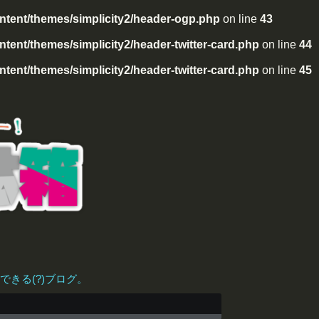
tent/themes/simplicity2/header-ogp.php
on line
43
ent/themes/simplicity2/header-twitter-card.php
on line
44
ent/themes/simplicity2/header-twitter-card.php
on line
45
きる(?)ブログ。