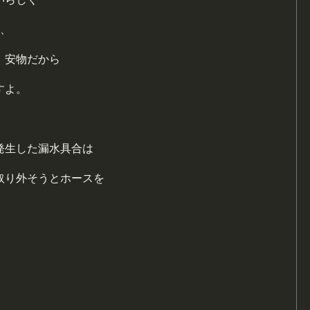
し、
、安物だから
すよ。
発生した漏水具合は
取り外そうとホースを