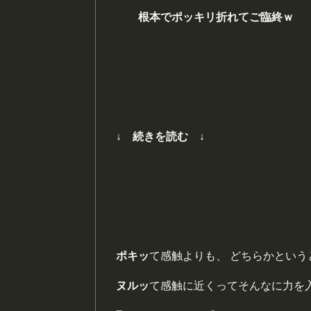
根本で
ポ
ッキリ折れてご臨終
ｗ
↓ 続きを読む ↓
ポキッ
て感触よりも、 どちらかという
ヌルッ
て感触に近くってそんなに力を