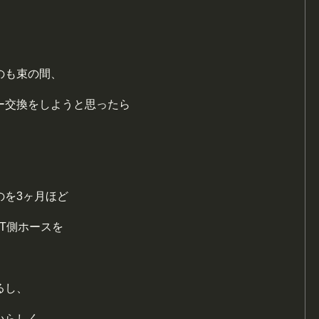
のも束の間、
ー交換をしようと思ったら
。
のを3ヶ月ほど
T側ホースを
るし、
いらしく