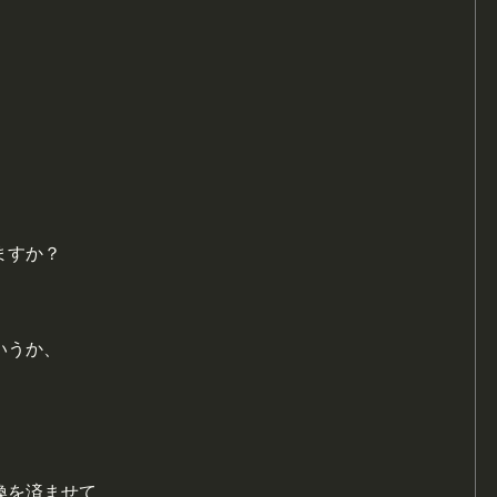
ますか？
いうか、
換を済ませて