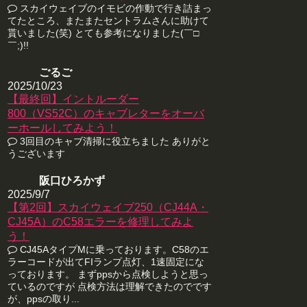
スカイウェイブのイモビの作動で行き詰まっ
てたところ、またまたセントラムさんに助けて
貰いました(笑) とても参考になりました(￣□
￣;)!!
ごるご
2025/10/23
【最終回】イントルーダー
800（VS52C）のキャブレターをオーバ
ーホールしてみよう！
3回目のキャブ清掃に役立ちました ありがと
うございます
阪口ひろかず
2025/9/7
【第2回】スカイウェイブ250（CJ44A・
CJ45A）のC58エラーを修理してみよ
う！
CJ45AタイプMに乗っております。C58のエ
ラーコードが出てFIランプ点灯、1速固定にな
っております。 まずppsから点検しようと思っ
ているのですが 点検方法は理解できたのでです
が、ppsの取り...