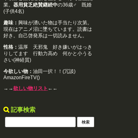
業。
器用貧乏絶賛継続中
の36歳♂ 既婚
(子供4名)
趣味：
興味が湧いた物は手当たり次第。
現在はアニメ沼に墜ちています。読書は
好き。自己啓発系は一切読みません。
性格：
温厚 天邪鬼 好き嫌いがはっき
りしてます 行動力高め 何かと小うる
さい(神経質)
今欲しい物：
油田一択！！(冗談)
AmazonFireTV()
→→
欲しい物リスト
←←
記事検索