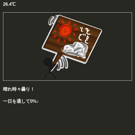
26.4℃
晴れ時々曇り！
一日を通して0%♪