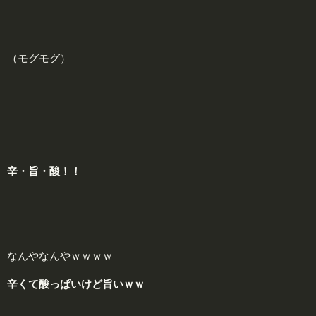
（モグモグ）
辛
・
旨
・
酸
！！
なんやなんやｗｗｗｗ
辛くて酸っぱいけど旨いｗｗ