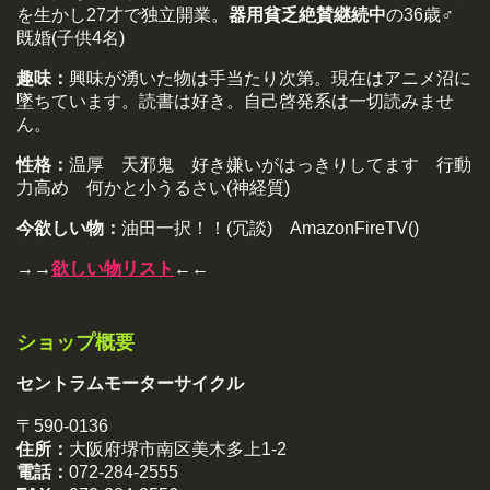
を生かし27才で独立開業。
器用貧乏絶賛継続中
の36歳♂
既婚(子供4名)
趣味：
興味が湧いた物は手当たり次第。現在はアニメ沼に
墜ちています。読書は好き。自己啓発系は一切読みませ
ん。
性格：
温厚 天邪鬼 好き嫌いがはっきりしてます 行動
力高め 何かと小うるさい(神経質)
今欲しい物：
油田一択！！(冗談) AmazonFireTV()
→→
欲しい物リスト
←←
ショップ概要
セントラムモーターサイクル
〒590-0136
住所：
大阪府堺市南区美木多上1-2
電話：
072-284-2555