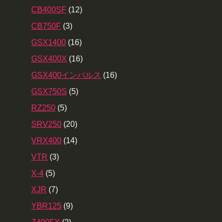
CB400SF
(12)
CB750F
(3)
GSX1400
(16)
GSX400X
(16)
GSX400インパルス
(16)
GSX750S
(5)
RZ250
(5)
SRV250
(20)
VRX400
(14)
VTR
(3)
X-4
(5)
XJR
(7)
YBR125
(9)