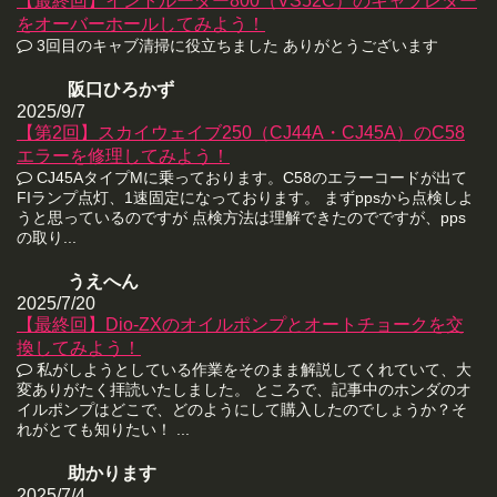
【最終回】イントルーダー800（VS52C）のキャブレター
をオーバーホールしてみよう！
3回目のキャブ清掃に役立ちました ありがとうございます
阪口ひろかず
2025/9/7
【第2回】スカイウェイブ250（CJ44A・CJ45A）のC58
エラーを修理してみよう！
CJ45AタイプMに乗っております。C58のエラーコードが出て
FIランプ点灯、1速固定になっております。 まずppsから点検しよ
うと思っているのですが 点検方法は理解できたのでですが、pps
の取り...
うえへん
2025/7/20
【最終回】Dio-ZXのオイルポンプとオートチョークを交
換してみよう！
私がしようとしている作業をそのまま解説してくれていて、大
変ありがたく拝読いたしました。 ところで、記事中のホンダのオ
イルポンプはどこで、どのようにして購入したのでしょうか？そ
れがとても知りたい！ ...
助かります
2025/7/4