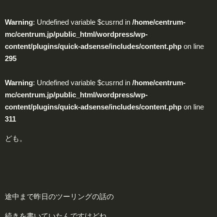
Warning
: Undefined variable $cusrnd in
/home/centrum-
mc/centrum.jp/public_html/wordpress/wp-
content/plugins/quick-adsense/includes/content.php
on line
295
Warning
: Undefined variable $cusrnd in
/home/centrum-
mc/centrum.jp/public_html/wordpress/wp-
content/plugins/quick-adsense/includes/content.php
on line
311
ども。
途中まで昨日のツーリングの話の
続きを書いていたんですけどね、