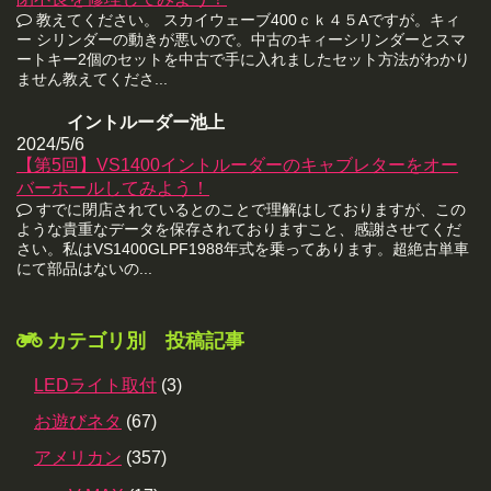
教えてください。 スカイウェーブ400ｃｋ４５Aですが。キィ
ー シリンダーの動きが悪いので。中古のキィーシリンダーとスマ
ートキー2個のセットを中古で手に入れましたセット方法がわかり
ません教えてくださ...
イントルーダー池上
2024/5/6
【第5回】VS1400イントルーダーのキャブレターをオー
バーホールしてみよう！
すでに閉店されているとのことで理解はしておりますが、この
ような貴重なデータを保存されておりますこと、感謝させてくだ
さい。私はVS1400GLPF1988年式を乗ってあります。超絶古単車
にて部品はないの...
カテゴリ別 投稿記事
LEDライト取付
(3)
お遊びネタ
(67)
アメリカン
(357)