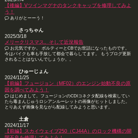
【後編】Vツインマグナのタンクキャップを修理してみよ
う！
ありがとーーう！
さっちゃん
2025/3/18
メリークリスマス。そして近況報告
お元気ですか。 ボルティーとCBでお世話になったものです。
今はバイクも車も手放して都会で暮らしてます。 もうブログ更新
されることはないんでしょうか。。
ひゅーじょん
2024/11/25
【前編】フュージョン（MF02）のエンジン始動不良の原
因を調べてみよう！
はじめまして。フュージョンのCDIコネクタ配線を検索してい
たら毒まんじゅうロシアンルーレットの画像がヒットしました。
とりあえず画像を見ながら配線してみようと思います。
土倉
2024/11/17
【前編】スカイウェイブ250（CJ44A）のロック機構の開
閉不良を修理してみよう！