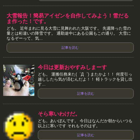
大雪報告！簡易アイゼンを自作してみよう！雪だる
ま作った！です。
ども。 近年まれに見る大雪に見舞われた大阪です。 先週降った雪の
量とは桁違いの降雪です。 通勤途中にある公園もこの通り。 大雪に
なるぞーって、気...
記事を読む
今日は更新おやすみしまーす
ども。 運搬任務来た(゜Д゜) またかよ！！ 何度引っ
越ししたら気が済むんだよ！！ 軽トラックを貸し出
す...
記事を読む
そら寒いわけだ。
ども。あいぼんです。 今日はなんだか朝からいつも
以上に寒いです それもそのはず。
記事を読む