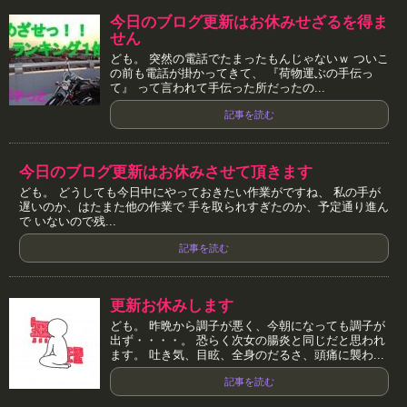
今日のブログ更新はお休みせざるを得ま
せん
ども。 突然の電話でたまったもんじゃないｗ ついこ
の前も電話が掛かってきて、 『荷物運ぶの手伝っ
て』 って言われて手伝った所だったの...
記事を読む
今日のブログ更新はお休みさせて頂きます
ども。 どうしても今日中にやっておきたい作業がですね、 私の手が
遅いのか、はたまた他の作業で 手を取られすぎたのか、予定通り進ん
で いないので残...
記事を読む
更新お休みします
ども。 昨晩から調子が悪く、今朝になっても調子が
出ず・・・・。 恐らく次女の腸炎と同じだと思われ
ます。 吐き気、目眩、全身のだるさ、頭痛に襲わ...
記事を読む