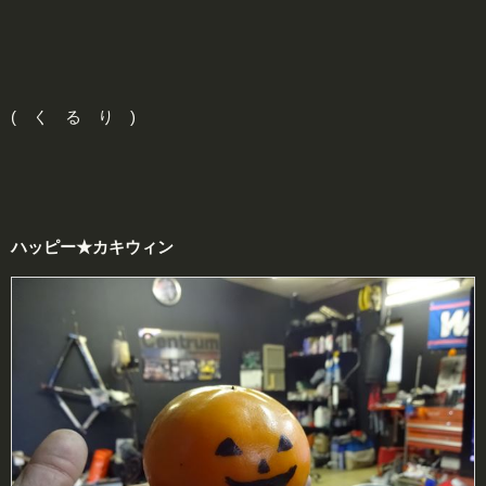
( く る り )
ハッピー★カキウィン