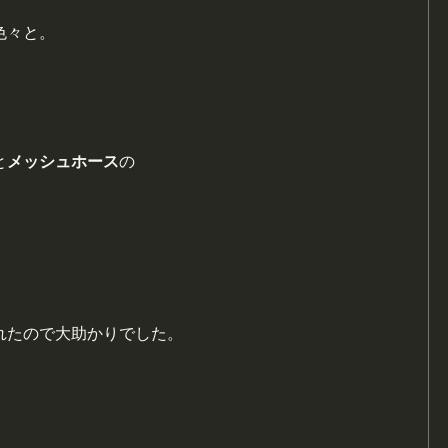
色々と。
と
メッシュホース
の
れたので大助かりでした。
、