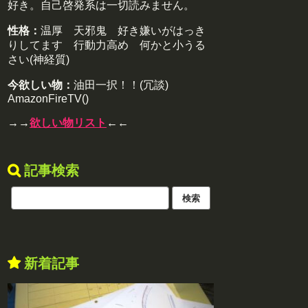
好き。自己啓発系は一切読みません。
性格：
温厚 天邪鬼 好き嫌いがはっき
りしてます 行動力高め 何かと小うる
さい(神経質)
今欲しい物：
油田一択！！(冗談)
AmazonFireTV()
→→
欲しい物リスト
←←
記事検索
新着記事