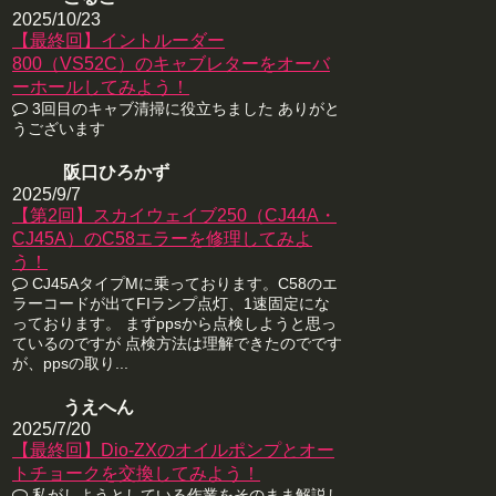
2025/10/23
【最終回】イントルーダー
800（VS52C）のキャブレターをオーバ
ーホールしてみよう！
3回目のキャブ清掃に役立ちました ありがと
うございます
阪口ひろかず
2025/9/7
【第2回】スカイウェイブ250（CJ44A・
CJ45A）のC58エラーを修理してみよ
う！
CJ45AタイプMに乗っております。C58のエ
ラーコードが出てFIランプ点灯、1速固定にな
っております。 まずppsから点検しようと思っ
ているのですが 点検方法は理解できたのでです
が、ppsの取り...
うえへん
2025/7/20
【最終回】Dio-ZXのオイルポンプとオー
トチョークを交換してみよう！
私がしようとしている作業をそのまま解説し