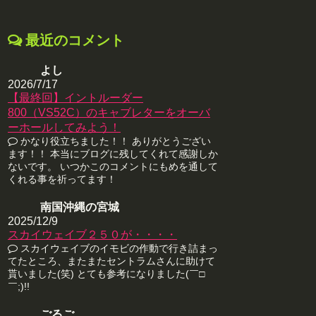
最近のコメント
よし
2026/7/17
【最終回】イントルーダー
800（VS52C）のキャブレターをオーバ
ーホールしてみよう！
かなり役立ちました！！ ありがとうござい
ます！！ 本当にブログに残してくれて感謝しか
ないです。 いつかこのコメントにもめを通して
くれる事を祈ってます！
南国沖縄の宮城
2025/12/9
スカイウェイブ２５０が・・・・
スカイウェイブのイモビの作動で行き詰まっ
てたところ、またまたセントラムさんに助けて
貰いました(笑) とても参考になりました(￣□
￣;)!!
ごるご