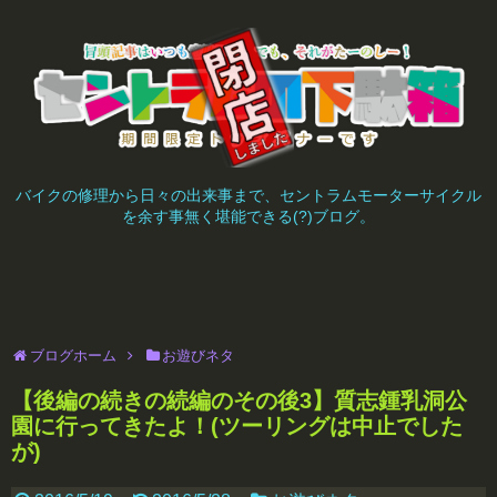
バイクの修理から日々の出来事まで、セントラムモーターサイクル
を余す事無く堪能できる(?)ブログ。
ブログホーム
お遊びネタ
【後編の続きの続編のその後3】質志鍾乳洞公
園に行ってきたよ！(ツーリングは中止でした
が)