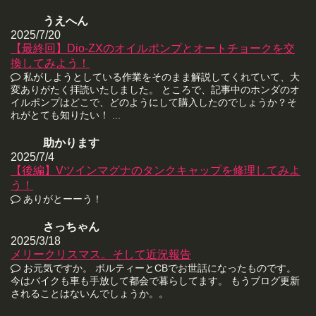
うえへん
2025/7/20
【最終回】Dio-ZXのオイルポンプとオートチョークを交
換してみよう！
私がしようとしている作業をそのまま解説してくれていて、大
変ありがたく拝読いたしました。 ところで、記事中のホンダのオ
イルポンプはどこで、どのようにして購入したのでしょうか？そ
れがとても知りたい！ ...
助かります
2025/7/4
【後編】Vツインマグナのタンクキャップを修理してみよ
う！
ありがとーーう！
さっちゃん
2025/3/18
メリークリスマス。そして近況報告
お元気ですか。 ボルティーとCBでお世話になったものです。
今はバイクも車も手放して都会で暮らしてます。 もうブログ更新
されることはないんでしょうか。。