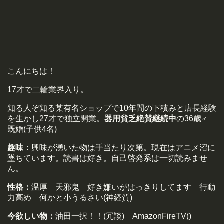
こんにちは！
17才で二輪業界入り。
知る人ぞ知る某有名ショップで10年間の下積みと店長経験
を生かし27才で独立開業。
器用貧乏絶賛継続中
の36歳♂
既婚(子供4名)
趣味：
興味が湧いた物は手当たり次第。現在はアニメ沼に
墜ちています。読書は好き。自己啓発系は一切読みませ
ん。
性格：
温厚 天邪鬼 好き嫌いがはっきりしてます 行動
力高め 何かと小うるさい(神経質)
今欲しい物：
油田一択！！(冗談) AmazonFireTV()