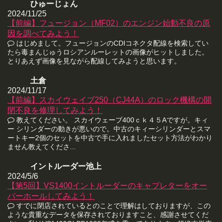
ひゅーじょん
2024/11/25
【前編】フュージョン（MF02）のエンジン始動不良の原
因を調べてみよう！
はじめまして。フュージョンのCDIコネクタ配線を検索してい
たら毒まんじゅうロシアンルーレットの画像がヒットしました。
とりあえず画像を見ながら配線してみようと思います。
土倉
2024/11/17
【前編】スカイウェイブ250（CJ44A）のロック機構の開
閉不良を修理してみよう！
教えてください。 スカイウェーブ400ｃｋ４５Aですが。キィ
ー シリンダーの動きが悪いので。中古のキィーシリンダーとスマ
ートキー2個のセットを中古で手に入れましたセット方法がわかり
ません教えてくださ...
イントルーダー池上
2024/5/6
【第5回】VS1400イントルーダーのキャブレターをオー
バーホールしてみよう！
すでに閉店されているとのことで理解はしておりますが、この
ような貴重なデータを保存されておりますこと、感謝させてくだ