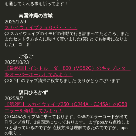
を通してくれる事を祈ってます！
南国沖縄の宮城
2025/12/9
スカイウェイブ２５０が・・・・
スカイウェイブのイモビの作動で行き詰まってたところ、また
またセントラムさんに助けて貰いました(笑) とても参考になりま
した(￣□￣;)!!
ごるご
2025/10/23
【最終回】イントルーダー800（VS52C）のキャブレター
をオーバーホールしてみよう！
3回目のキャブ清掃に役立ちました ありがとうございます
阪口ひろかず
2025/9/7
【第2回】スカイウェイブ250（CJ44A・CJ45A）のC58
エラーを修理してみよう！
CJ45AタイプMに乗っております。C58のエラーコードが出て
FIランプ点灯、1速固定になっております。 まずppsから点検しよ
うと思っているのですが 点検方法は理解できたのでですが、pps
の取り...