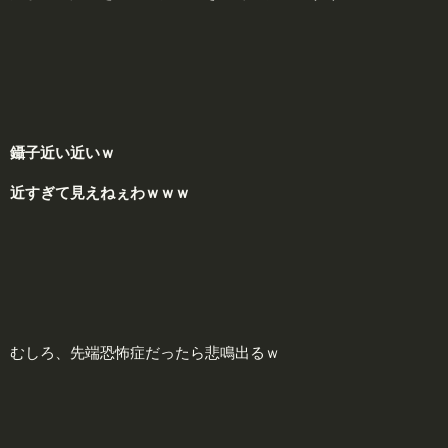
鑷子近い近いｗ
近すぎて見えねぇわｗｗｗ
むしろ、先端恐怖症だったら悲鳴出るｗ