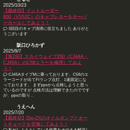
2025/10/23
【最終回】イントルーダー
800（VS52C）のキャブレターをオーバ
ーホールしてみよう！
3回目のキャブ清掃に役立ちました ありがと
うございます
阪口ひろかず
2025/9/7
【第2回】スカイウェイブ250（CJ44A・
CJ45A）のC58エラーを修理してみよ
う！
CJ45AタイプMに乗っております。C58のエ
ラーコードが出てFIランプ点灯、1速固定にな
っております。 まずppsから点検しようと思っ
ているのですが 点検方法は理解できたのでです
が、ppsの取り...
うえへん
2025/7/20
【最終回】Dio-ZXのオイルポンプとオー
トチョークを交換してみよう！
私がしようとしている作業をそのまま解説し