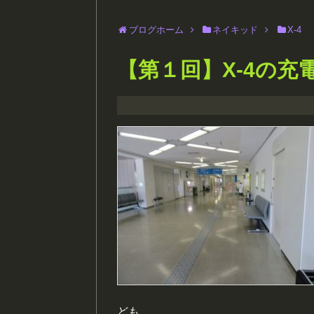
ブログホーム
ネイキッド
X-4
【第１回】X-4の
ども。