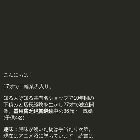
こんにちは！
17才で二輪業界入り。
知る人ぞ知る某有名ショップで10年間の
下積みと店長経験を生かし27才で独立開
業。
器用貧乏絶賛継続中
の36歳♂ 既婚
(子供4名)
趣味：
興味が湧いた物は手当たり次第。
現在はアニメ沼に墜ちています。読書は