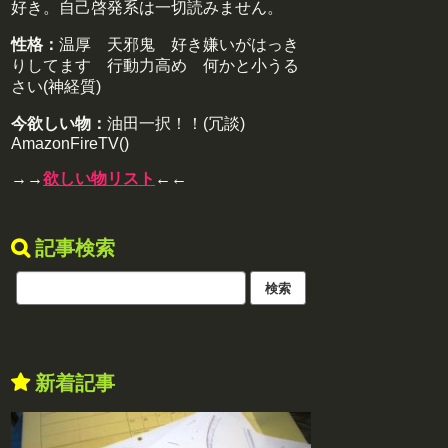
好き。自己啓発系は一切読みません。
性格：
温厚 天邪鬼 好き嫌いがはっき
りしてます 行動力高め 何かと小うる
さい(神経質)
今欲しい物：
油田一択！！(冗談)
AmazonFireTV()
→→
欲しい物リスト
←←
記事検索
新着記事