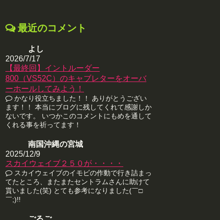
最近のコメント
よし
2026/7/17
【最終回】イントルーダー
800（VS52C）のキャブレターをオーバ
ーホールしてみよう！
かなり役立ちました！！ ありがとうござい
ます！！ 本当にブログに残してくれて感謝しか
ないです。 いつかこのコメントにもめを通して
くれる事を祈ってます！
南国沖縄の宮城
2025/12/9
スカイウェイブ２５０が・・・・
スカイウェイブのイモビの作動で行き詰まっ
てたところ、またまたセントラムさんに助けて
貰いました(笑) とても参考になりました(￣□
￣;)!!
ごるご