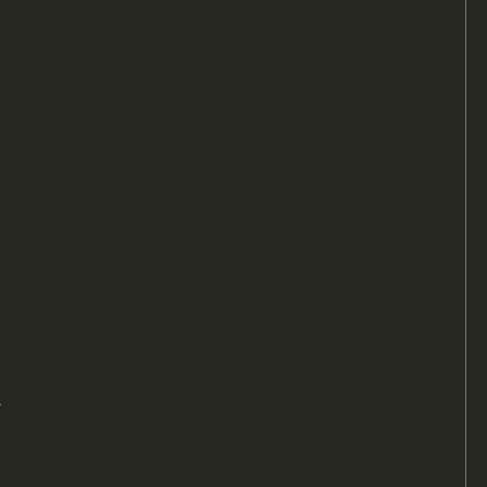
。
、
・