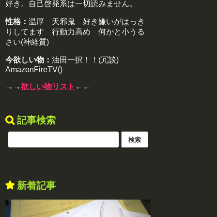
好き。自己啓発系は一切読みません。
性格：
温厚 天邪鬼 好き嫌いがはっき
りしてます 行動力高め 何かと小うる
さい(神経質)
今欲しい物：
油田一択！！(冗談)
AmazonFireTV()
→→
欲しい物リスト
←←
記事検索
新着記事