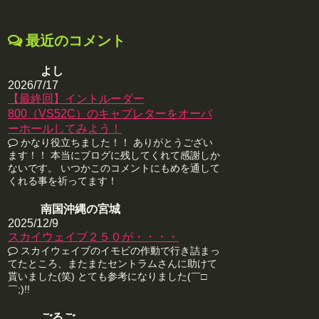
最近のコメント
よし
2026/7/17
【最終回】イントルーダー
800（VS52C）のキャブレターをオーバ
ーホールしてみよう！
かなり役立ちました！！ ありがとうござい
ます！！ 本当にブログに残してくれて感謝しか
ないです。 いつかこのコメントにもめを通して
くれる事を祈ってます！
南国沖縄の宮城
2025/12/9
スカイウェイブ２５０が・・・・
スカイウェイブのイモビの作動で行き詰まっ
てたところ、またまたセントラムさんに助けて
貰いました(笑) とても参考になりました(￣□
￣;)!!
ごるご