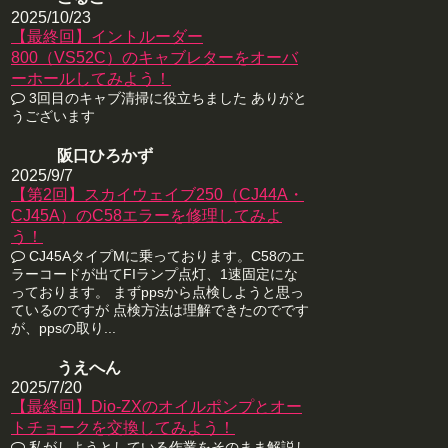
2025/10/23
【最終回】イントルーダー
800（VS52C）のキャブレターをオーバ
ーホールしてみよう！
3回目のキャブ清掃に役立ちました ありがと
うございます
阪口ひろかず
2025/9/7
【第2回】スカイウェイブ250（CJ44A・
CJ45A）のC58エラーを修理してみよ
う！
CJ45AタイプMに乗っております。C58のエ
ラーコードが出てFIランプ点灯、1速固定にな
っております。 まずppsから点検しようと思っ
ているのですが 点検方法は理解できたのでです
が、ppsの取り...
うえへん
2025/7/20
【最終回】Dio-ZXのオイルポンプとオー
トチョークを交換してみよう！
私がしようとしている作業をそのまま解説し