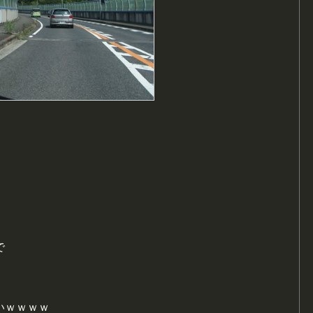
で
いｗｗｗｗ