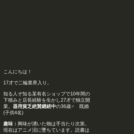
こんにちは！
17才で二輪業界入り。
知る人ぞ知る某有名ショップで10年間の
下積みと店長経験を生かし27才で独立開
業。
器用貧乏絶賛継続中
の36歳♂ 既婚
(子供4名)
趣味：
興味が湧いた物は手当たり次第。
現在はアニメ沼に墜ちています。読書は