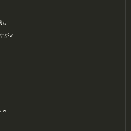
眠も
すがｗ
ｗｗ