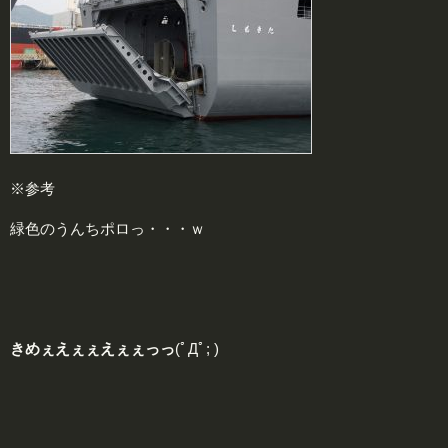
※参考
緑色のうんちポロっ・・・ｗ
きめぇえぇぇえぇぇっっ
(ﾟДﾟ; )