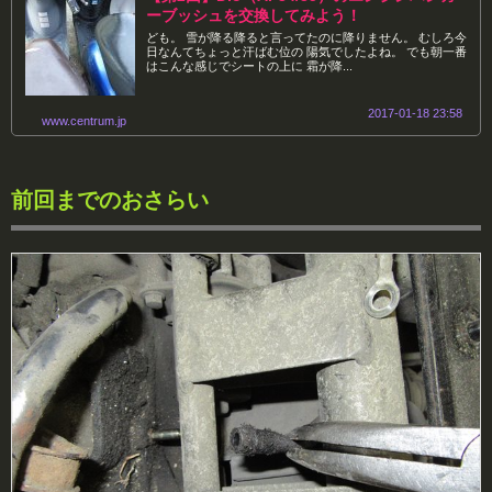
ーブッシュを交換してみよう！
ども。 雪が降る降ると言ってたのに降りません。 むしろ今
日なんてちょっと汗ばむ位の 陽気でしたよね。 でも朝一番
はこんな感じでシートの上に 霜が降...
2017-01-18 23:58
www.centrum.jp
前回までのおさらい