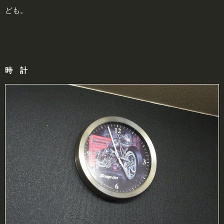
ども。
時 計