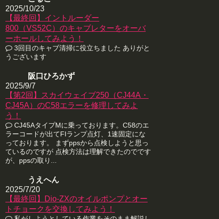
2025/10/23
【最終回】イントルーダー
800（VS52C）のキャブレターをオーバ
ーホールしてみよう！
3回目のキャブ清掃に役立ちました ありがと
うございます
阪口ひろかず
2025/9/7
【第2回】スカイウェイブ250（CJ44A・
CJ45A）のC58エラーを修理してみよ
う！
CJ45AタイプMに乗っております。C58のエ
ラーコードが出てFIランプ点灯、1速固定にな
っております。 まずppsから点検しようと思っ
ているのですが 点検方法は理解できたのでです
が、ppsの取り...
うえへん
2025/7/20
【最終回】Dio-ZXのオイルポンプとオー
トチョークを交換してみよう！
私がしようとしている作業をそのまま解説し