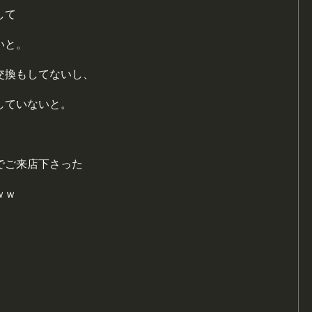
して
いと。
交換もしてないし、
していないと。
でご来店下さった
ｗｗ