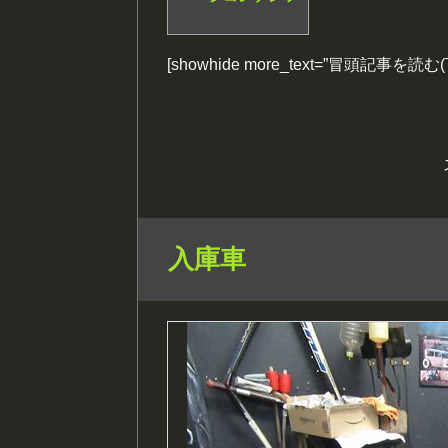
[showhide more_text=”冒頭記事を読
入庫車