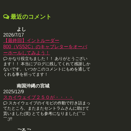
最近のコメント
よし
2026/7/17
【最終回】イントルーダー
800（VS52C）のキャブレターをオーバ
ーホールしてみよう！
かなり役立ちました！！ ありがとうござい
ます！！ 本当にブログに残してくれて感謝しか
ないです。 いつかこのコメントにもめを通して
くれる事を祈ってます！
南国沖縄の宮城
2025/12/9
スカイウェイブ２５０が・・・・
スカイウェイブのイモビの作動で行き詰まっ
てたところ、またまたセントラムさんに助けて
貰いました(笑) とても参考になりました(￣□
￣;)!!
ごるご