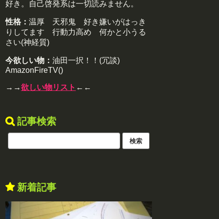
好き。自己啓発系は一切読みません。
性格：
温厚 天邪鬼 好き嫌いがはっき
りしてます 行動力高め 何かと小うる
さい(神経質)
今欲しい物：
油田一択！！(冗談)
AmazonFireTV()
→→
欲しい物リスト
←←
記事検索
新着記事