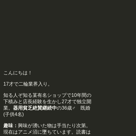
こんにちは！
17才で二輪業界入り。
知る人ぞ知る某有名ショップで10年間の
下積みと店長経験を生かし27才で独立開
業。
器用貧乏絶賛継続中
の36歳♂ 既婚
(子供4名)
趣味：
興味が湧いた物は手当たり次第。
現在はアニメ沼に墜ちています。読書は