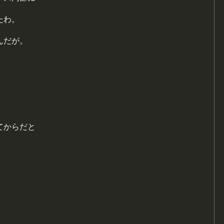
たわ。
んだが。
てからだと