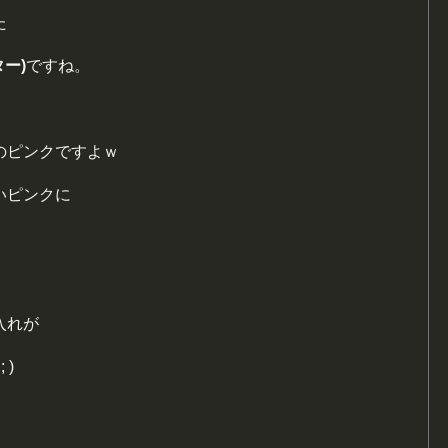
た
ー)
ですね。
のピンクですよｗ
いピンクに
入れが
 )