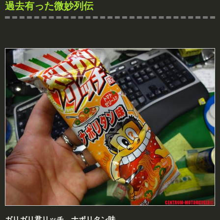
過去有った微妙列伝
ガリガリ君リッチ ナポリタン味