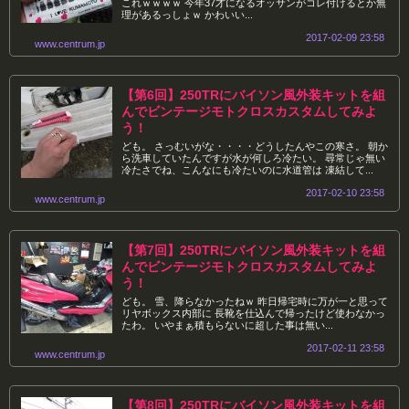
これｗｗｗｗ 今年37才になるオッサンがコレ付けるとか無
理があるっしょｗ かわいい...
2017-02-09 23:58
www.centrum.jp
【第6回】250TRにバイソン風外装キットを組
んでビンテージモトクロスカスタムしてみよ
う！
ども。 さっむいがな・・・・どうしたんやこの寒さ。 朝か
ら洗車していたんですが水が何しろ冷たい。 尋常じゃ無い
冷たさでね、こんなにも冷たいのに水道管は 凍結して...
2017-02-10 23:58
www.centrum.jp
【第7回】250TRにバイソン風外装キットを組
んでビンテージモトクロスカスタムしてみよ
う！
ども。 雪、降らなかったねｗ 昨日帰宅時に万が一と思って
リヤボックス内部に 長靴を仕込んで帰ったけど使わなかっ
たわ。 いやまぁ積もらないに超した事は無い...
2017-02-11 23:58
www.centrum.jp
【第8回】250TRにバイソン風外装キットを組