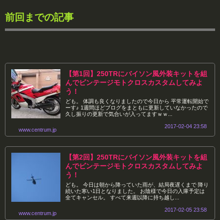
前回までの記事
【第1回】250TRにバイソン風外装キットを組
んでビンテージモトクロスカスタムしてみよ
う！
ども。 体調も良くなりましたので今日から 平常運転開始で
ーす♪ 1週間ほどブログをまともに更新していなかったので
久し振りの更新で気合いが入ってますｗｗ...
2017-02-04 23:58
www.centrum.jp
【第2回】250TRにバイソン風外装キットを組
んでビンテージモトクロスカスタムしてみよ
う！
ども。 今日は朝から降っていた雨が、結局夜遅くまで 降り
続いた寒い1日となりました。 お陰様で今日の入庫予定は
全てキャンセル。 すべて来週以降に持ち越し...
2017-02-05 23:58
www.centrum.jp