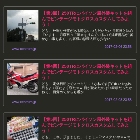
【第3回】250TRにバイソン風外装キットを組
んでビンテージモトクロスカスタムしてみよ
う！
ども。 外廻り仕事がある時はいつもだいたい 月曜日と決め
ています。 月曜日って週末を挟んでいるので純正部品が 届
かない事も多く、お客様の修理入庫も少ない...
2017-02-06 23:58
www.centrum.jp
【第4回】250TRにバイソン風外装キットを組
んでビンテージモトクロスカスタムしてみよ
う！
ども。 定休日明けでスッキリ～！な私です(´∀`)b いやぁ昨
日もよく寝たよく寝たｗｗ 目が覚めたのは14時頃だったか
ねぇ。 目覚めてからも暖か...
2017-02-08 23:58
www.centrum.jp
【第5回】250TRにバイソン風外装キットを組
んでビンテージモトクロスカスタムしてみよ
う！
ども。 これ、頂きました。 くまモン♡マスク いやｗｗｗ