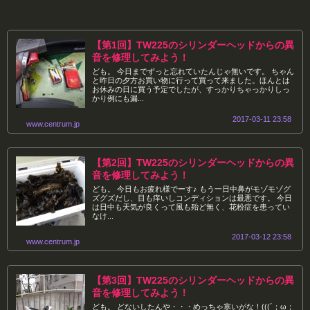
【第1回】TW225のシリンダーヘッドからの異
音を修理してみよう！
ども。 今日までずっと忘れていたんじゃ無いです。 ちゃん
と昨日の夕方お買い物に行って買って来ました。ほんとは
お休みの日に買う予定でしたが、すっかりちゃっかりしっ
かり例にも漏...
2017-03-11 23:58
www.centrum.jp
【第2回】TW225のシリンダーヘッドからの異
音を修理してみよう！
ども。 今日もお疲れ様でーす♪ もう一日中鼻がモゾモゾグ
ズグズだし、目も痒いしコンディションは最悪です。 今日
は日中も天気が良くって風も殆ど無く、花粉症を患ってい
なけ...
2017-03-12 23:58
www.centrum.jp
【第3回】TW225のシリンダーヘッドからの異
音を修理してみよう！
ども。 どないしたんや・・・めっちゃ寒いがな！(((´；ω；