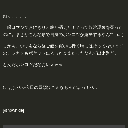
ぬぅ。。。。
一瞬はマジでおにぎりと箸が消えた！？って超常現象を疑った
のに。まさかこんな形で自身のポンコツが露呈するなんて(-ω-)
しかも、いつもなら昼ご飯を買いに行く時には持ってないはず
のデジカメもポケットに入ったままだったなんて出来過ぎ。
とんだポンコツだなおいｗｗｗ
(# `д´)､ペッ今日の冒頭はこんなもんだよっ！ペッ
[/showhide]