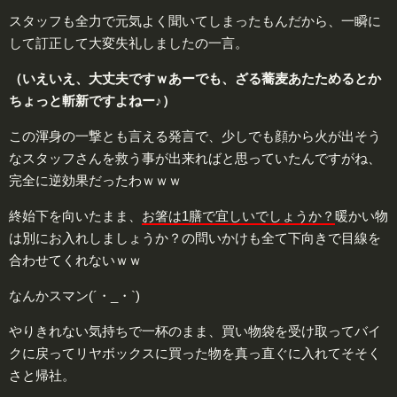
スタッフも全力で元気よく聞いてしまったもんだから、一瞬に
して訂正して大変失礼しましたの一言。
（いえいえ、大丈夫ですｗあーでも、ざる蕎麦あたためるとか
ちょっと斬新ですよねー♪）
この渾身の一撃とも言える発言で、少しでも顔から火が出そう
なスタッフさんを救う事が出来ればと思っていたんですがね、
完全に逆効果だったわｗｗｗ
終始下を向いたまま、
お箸は1膳で宜しいでしょうか？
暖かい物
は別にお入れしましょうか？の問いかけも全て下向きで目線を
合わせてくれないｗｗ
なんかスマン(´・_・`)
やりきれない気持ちで一杯のまま、買い物袋を受け取ってバイ
クに戻ってリヤボックスに買った物を真っ直ぐに入れてそそく
さと帰社。