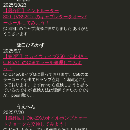
2025/10/23
【最終回】イントルーダー
800（VS52C）のキャブレターをオーバ
ーホールしてみよう！
3回目のキャブ清掃に役立ちました ありがと
うございます
阪口ひろかず
2025/9/7
【第2回】スカイウェイブ250（CJ44A・
CJ45A）のC58エラーを修理してみよ
う！
CJ45AタイプMに乗っております。C58のエ
ラーコードが出てFIランプ点灯、1速固定にな
っております。 まずppsから点検しようと思っ
ているのですが 点検方法は理解できたのでです
が、ppsの取り...
うえへん
2025/7/20
【最終回】Dio-ZXのオイルポンプとオー
トチョークを交換してみよう！
私がしようとしている作業をそのまま解説し