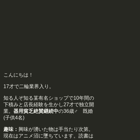
こんにちは！
17才で二輪業界入り。
知る人ぞ知る某有名ショップで10年間の
下積みと店長経験を生かし27才で独立開
業。
器用貧乏絶賛継続中
の36歳♂ 既婚
(子供4名)
趣味：
興味が湧いた物は手当たり次第。
現在はアニメ沼に墜ちています。読書は