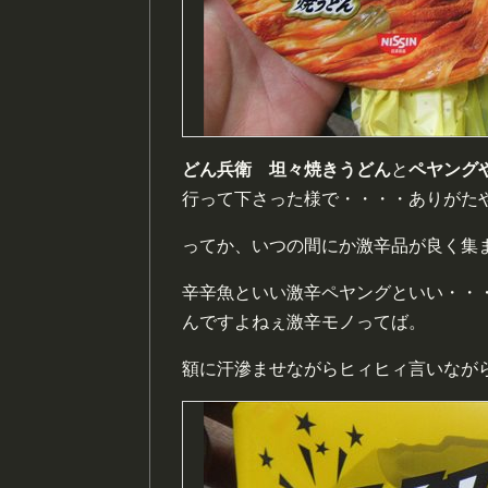
どん兵衛 坦々焼きうどん
と
ペヤング
行って下さった様で・・・・ありがた
ってか、いつの間にか激辛品が良く集まる店
辛辛魚といい激辛ペヤングといい・・
んですよねぇ激辛モノってば。
額に汗滲ませながらヒィヒィ言いなが