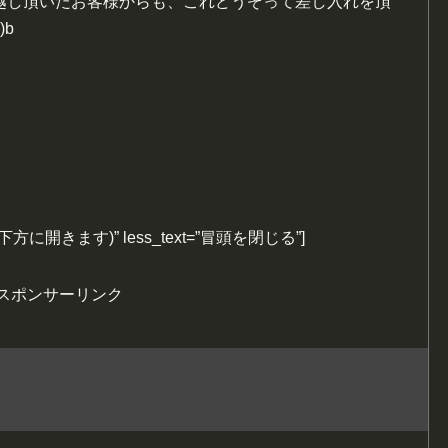
越し頂いたお客様からも、これどうぞって差し入れを頂
)b
む(下方に開きます)” less_text=”冒頭を閉じる”]
スポンサーリンク