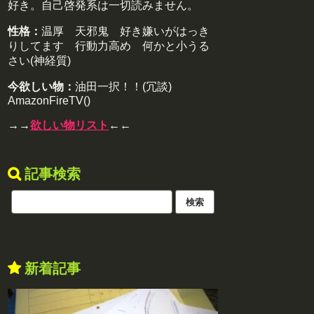
好き。自己啓発系は一切読みません。
性格：
温厚 天邪鬼 好き嫌いがはっき
りしてます 行動力高め 何かと小うる
さい(神経質)
今欲しい物：
油田一択！！(冗談)
AmazonFireTV()
→→
欲しい物リスト
←←
記事検索
新着記事