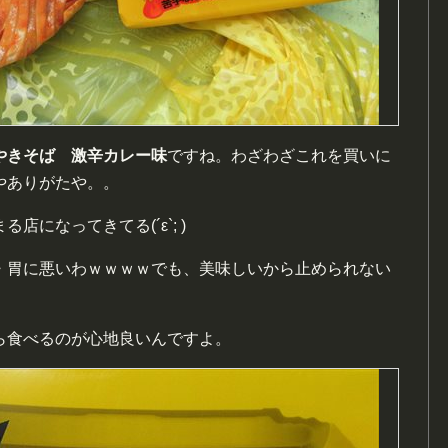
やきそば 激辛カレー味
ですね。わざわざこれを買いに
やありがたや。。
になってきてる(´ε`; )
・胃に悪いわｗｗｗｗでも、美味しいから止められない
ら食べるのが心地良いんですよ。