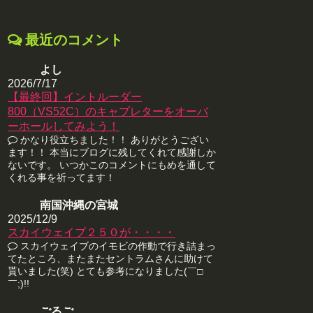
最近のコメント
よし
2026/7/17
【最終回】イントルーダー
800（VS52C）のキャブレターをオーバ
ーホールしてみよう！
かなり役立ちました！！ ありがとうござい
ます！！ 本当にブログに残してくれて感謝しか
ないです。 いつかこのコメントにもめを通して
くれる事を祈ってます！
南国沖縄の宮城
2025/12/9
スカイウェイブ２５０が・・・・
スカイウェイブのイモビの作動で行き詰まっ
てたところ、またまたセントラムさんに助けて
貰いました(笑) とても参考になりました(￣□
￣;)!!
ごるご